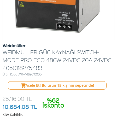
Weidmüller
WEIDMULLER GÜÇ KAYNAĞI SWITCH-
MODE PRO ECO 480W 24VDC 20A 24VDC
4050118275483
Ürün Kodu : WM-1469510000
Acele Et! Bu ürün
15
kişinin sepetinde!
28.116,00
TL
%62
İskonto
10.684,08
TL
KDV Dahildir.