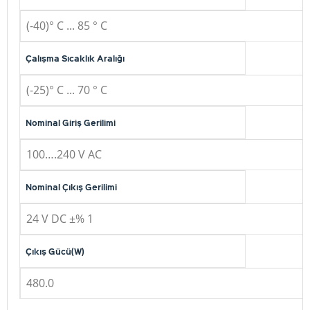
(-40)° C ... 85 ° C
Çalışma Sıcaklık Aralığı
(-25)° C ... 70 ° C
Nominal Giriş Gerilimi
100….240 V AC
Nominal Çıkış Gerilimi
24 V DC ±% 1
Çıkış Gücü(W)
480.0