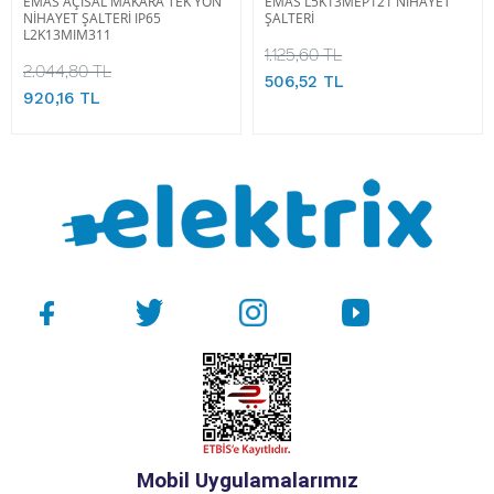
EMAS AÇISAL MAKARA TEK YÖN
EMAS L5K13MEP121 NİHAYET
NİHAYET ŞALTERİ IP65
ŞALTERİ
L2K13MIM311
1.125,60 TL
2.044,80 TL
506,52 TL
920,16 TL
Mobil Uygulamalarımız