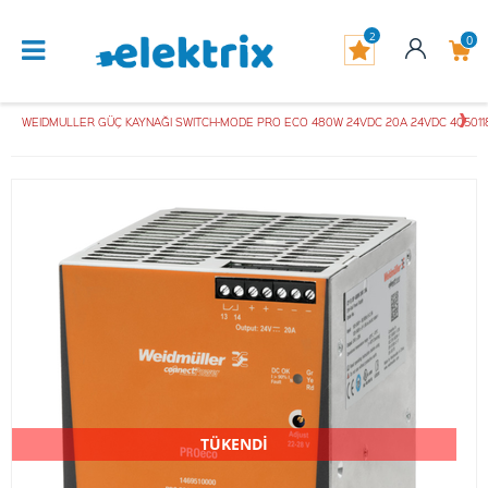
2
0
WEIDMULLER GÜÇ KAYNAĞI SWITCH-MODE PRO ECO 480W 24VDC 20A 24VDC 405011
TÜKENDİ