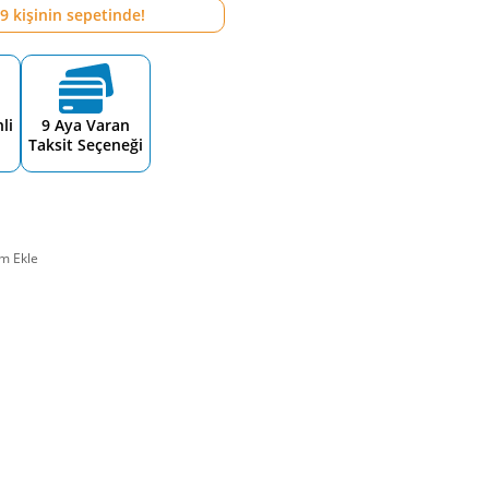
9
kişinin sepetinde!
li
9 Aya Varan
Taksit Seçeneği
m Ekle