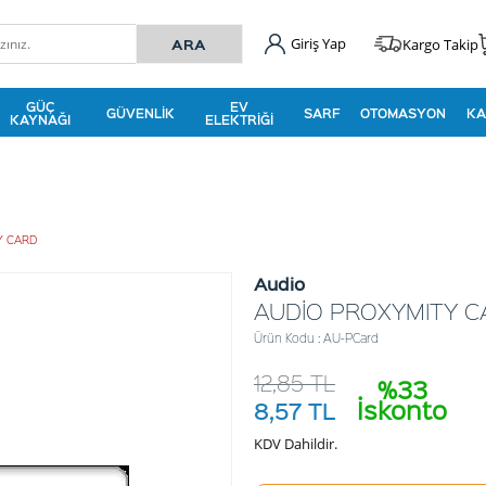
Giriş Yap
Kargo Takip
GÜÇ
EV
GÜVENLIK
SARF
OTOMASYON
KA
KAYNAĞI
ELEKTRIĞI
Y CARD
Audio
AUDİO PROXYMITY 
Ürün Kodu : AU-PCard
12,85
TL
%33
İskonto
8,57
TL
KDV Dahildir.