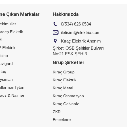
ne Çıkan Markalar
Hakkımızda
eidmüller
0(534) 626 0534
rdeş Elektrik
iletisim@elektrix.com
M
Kıraç Elektrik Anonim
 Elektrik
Şirketi OSB Şehitler Bulvarı
No:21 ESKİŞEHİR
icino
Grup Şirketler
avigard
taç
Kıraç Group
rysmian
Kıraç Elektrik
ellermanTyton
Kıraç Metal
raus & Naimer
Kıraç Otomasyon
Kıraç Galvaniz
ZKR
Emcekare