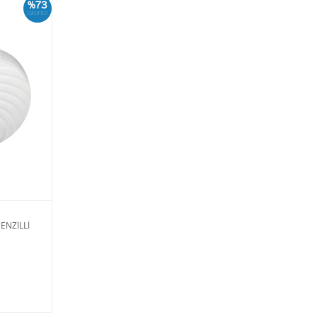
%73
İskonto
ENZİLLİ