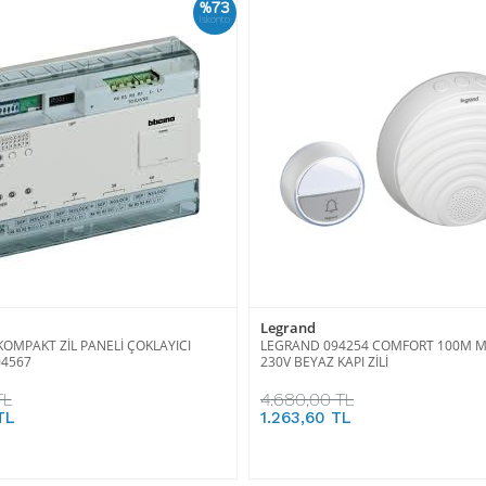
%73
İskonto
Legrand
OMPAKT ZİL PANELİ ÇOKLAYICI
LEGRAND 094254 COMFORT 100M M
04567
230V BEYAZ KAPI ZİLİ
TL
4.680,00 TL
TL
1.263,60 TL