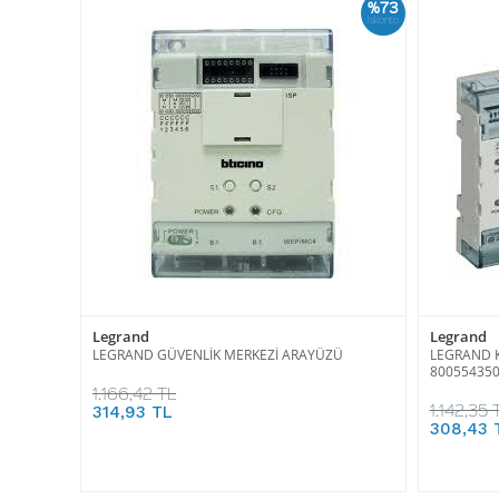
%73
İskonto
Legrand
Legrand
LEGRAND GÜVENLİK MERKEZİ ARAYÜZÜ
LEGRAND K
80055435
1.166,42 TL
1.142,35 
314,93 TL
308,43 