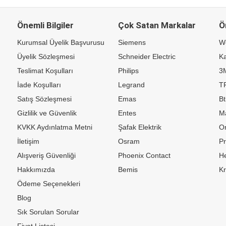
Önemli Bilgiler
Çok Satan Markalar
Ö
Kurumsal Üyelik Başvurusu
Siemens
W
Üyelik Sözleşmesi
Schneider Electric
Ka
Teslimat Koşulları
Philips
3
İade Koşulları
Legrand
TP
Satış Sözleşmesi
Emas
Bt
Gizlilik ve Güvenlik
Entes
M
KVKK Aydınlatma Metni
Şafak Elektrik
Or
İletişim
Osram
P
Alışveriş Güvenliği
Phoenix Contact
H
Hakkımızda
Bemis
K
Ödeme Seçenekleri
Blog
Sık Sorulan Sorular
Fiyat Listesi