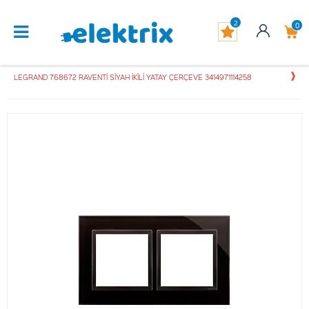
2
0
LEGRAND 768672 RAVENTİ SİYAH İKİLİ YATAY ÇERÇEVE 3414971114258