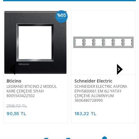
%65
İskonto
Bticino
Schneider Electric
LEGRAND BTICINO 2 MODÜL
SCHNEIDER ELECTRIC ASFORA
KARE ÇERÇEVE SİYAH
EPH5800661 EM 6LI YATAY
8005543422502
ÇERÇEVE ALÜMİNYUM
3606480728990
258,72 TL
90,55 TL
183,32 TL