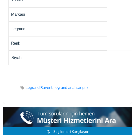
Markası
Legrand
Renk
Siyah
Legrand Raventi
,
legrand anahtar priz
Benzer Ürünler
Seçilenleri Karşılaştır