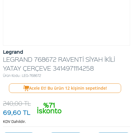
Legrand
LEGRAND 768672 RAVENTİ SİYAH İKİLİ
YATAY ÇERÇEVE 3414971114258
Ürün Kodu : LEG-768672
Acele Et! Bu ürün
12
kişinin sepetinde!
240,00
TL
%71
İskonto
69,60
TL
KDV Dahildir.