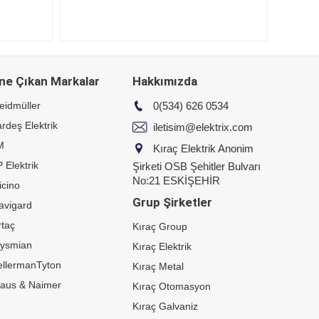
ne Çıkan Markalar
Hakkımızda
eidmüller
0(534) 626 0534
rdeş Elektrik
iletisim@elektrix.com
M
Kıraç Elektrik Anonim
 Elektrik
Şirketi OSB Şehitler Bulvarı
No:21 ESKİŞEHİR
icino
Grup Şirketler
avigard
taç
Kıraç Group
rysmian
Kıraç Elektrik
ellermanTyton
Kıraç Metal
raus & Naimer
Kıraç Otomasyon
Kıraç Galvaniz