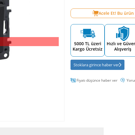
Acele Et! Bu ürün
5000 TL üzeri
Hızlı ve Güven
Kargo Ücretsiz
Alışveriş
Stoklara girince haber ver
Fiyatı düşünce haber ver
Yoru