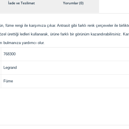
İade ve Teslimat
Yorumlar (0)
n, füme rengi ile karşımıza çıkar. Antrasit gibi farklı renk çerçeveler ile birlikte
el ürettiği ledleri kullanarak, ürüne farklı bir görünüm kazandırabilirsiniz. K
rı bulmanıza yardımcı olur.
768300
Legrand
Füme