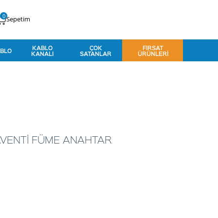
0
Sepetim
KABLO
ÇOK
FIRSAT
BLO
KANALI
SATANLAR
ÜRÜNLERI
AVENTİ FÜME ANAHTAR