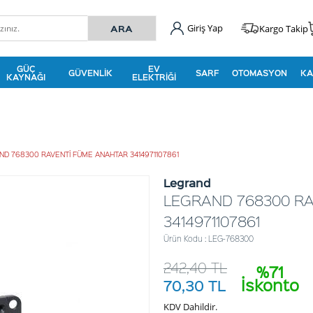
Giriş Yap
Kargo Takip
GÜÇ
EV
GÜVENLIK
SARF
OTOMASYON
KA
KAYNAĞI
ELEKTRIĞI
D 768300 RAVENTİ FÜME ANAHTAR 3414971107861
Legrand
LEGRAND 768300 R
3414971107861
Ürün Kodu : LEG-768300
242,40
TL
%71
İskonto
70,30
TL
KDV Dahildir.