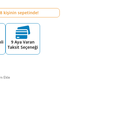
8
kişinin sepetinde!
li
9 Aya Varan
Taksit Seçeneği
m Ekle