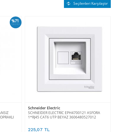
Seçilenleri Karşılaştır
%71
İskonto
Schneider Electric
ANSIZ
SCHNEİDER ELECTRİC EPH4700121 ASFORA
OPRAKLI
1*RJ45 CAT6 UTP BEYAZ 3606480527012
225,07 TL