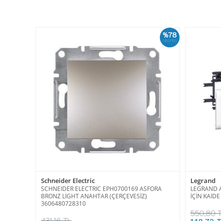
%78
İskonto
Schneider Electric
Legrand
SCHNEIDER ELECTRIC EPH0700169 ASFORA
LEGRAND 
BRONZ LİGHT ANAHTAR (ÇERÇEVESİZ)
İÇİN KAİD
3606480728310
550,80 
431,16 TL