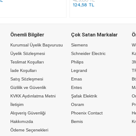
TL
124,58 TL
Önemli Bilgiler
Çok Satan Markalar
Ö
Kurumsal Üyelik Başvurusu
Siemens
W
Üyelik Sözleşmesi
Schneider Electric
Ka
Teslimat Koşulları
Philips
3
İade Koşulları
Legrand
TP
Satış Sözleşmesi
Emas
Bt
Gizlilik ve Güvenlik
Entes
M
KVKK Aydınlatma Metni
Şafak Elektrik
Or
İletişim
Osram
P
Alışveriş Güvenliği
Phoenix Contact
H
Hakkımızda
Bemis
K
Ödeme Seçenekleri