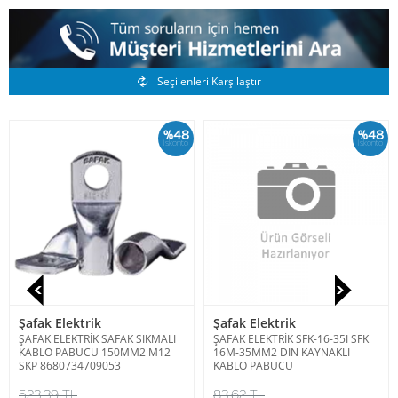
Benzer Ürünler
Seçilenleri Karşılaştır
%48
%48
İskonto
İskonto
Şafak Elektrik
Şafak Elektrik
ŞAFAK ELEKTRİK SAFAK SIKMALI
ŞAFAK ELEKTRİK SFK-16-35I SFK
KABLO PABUCU 150MM2 M12
16M-35MM2 DIN KAYNAKLI
SKP 8680734709053
KABLO PABUCU
523,39 TL
83,62 TL