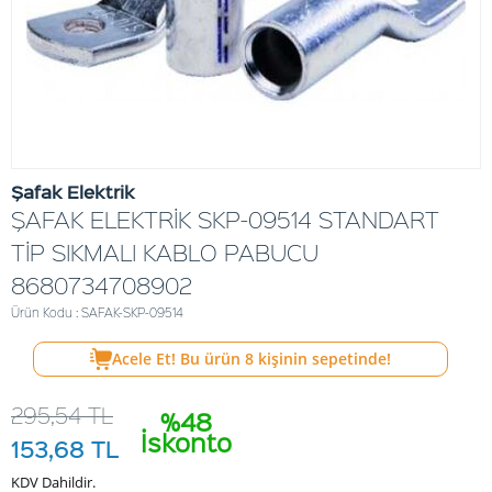
Şafak Elektrik
ŞAFAK ELEKTRİK SKP-09514 STANDART
TİP SIKMALI KABLO PABUCU
8680734708902
Ürün Kodu : SAFAK-SKP-09514
Acele Et! Bu ürün
8
kişinin sepetinde!
295,54
TL
%48
İskonto
153,68
TL
KDV Dahildir.