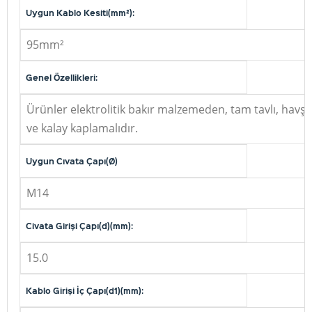
Uygun Kablo Kesiti(mm²):
95mm²
Genel Özellikleri:
Ürünler elektrolitik bakır malzemeden, tam tavlı, havşa
ve kalay kaplamalıdır.
Uygun Cıvata Çapı(Ø)
M14
Civata Girişi Çapı(d)(mm):
15.0
Kablo Girişi İç Çapı(d1)(mm):