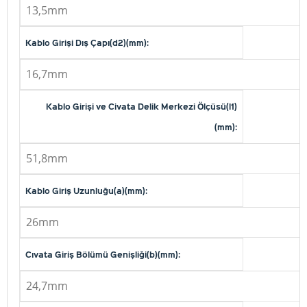
13,5mm
Kablo Girişi Dış Çapı(d2)(mm):
16,7mm
Kablo Girişi ve Civata Delik Merkezi Ölçüsü(l1)
(mm):
51,8mm
Kablo Giriş Uzunluğu(a)(mm):
26mm
Cıvata Giriş Bölümü Genişliği(b)(mm):
24,7mm