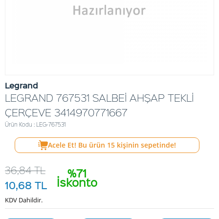
Legrand
LEGRAND 767531 SALBEİ AHŞAP TEKLİ
ÇERÇEVE 3414970771667
Ürün Kodu : LEG-767531
Acele Et! Bu ürün
15
kişinin sepetinde!
36,84
TL
%71
İskonto
10,68
TL
KDV Dahildir.