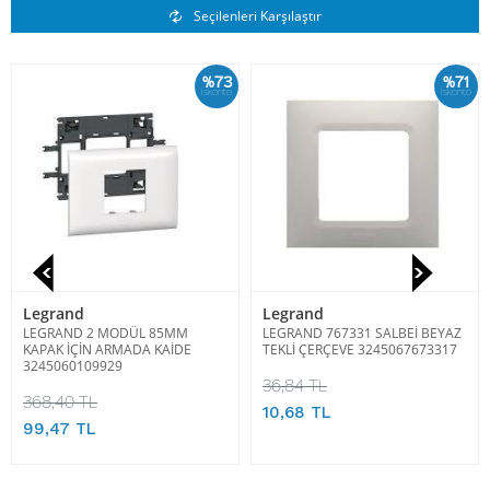
Benzer Ürünler
Seçilenleri Karşılaştır
%73
%71
İskonto
İskonto
Legrand
Legrand
LEGRAND 2 MODÜL 85MM
LEGRAND 767331 SALBEİ BEYAZ
KAPAK İÇİN ARMADA KAİDE
TEKLİ ÇERÇEVE 3245067673317
3245060109929
36,84 TL
368,40 TL
10,68 TL
99,47 TL