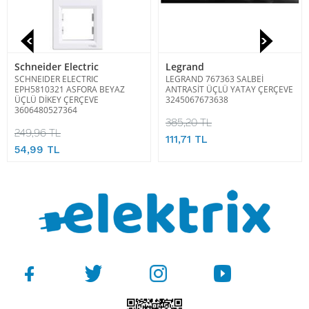
Schneider Electric
Legrand
SCHNEIDER ELECTRIC
LEGRAND 767363 SALBEİ
EPH5810321 ASFORA BEYAZ
ANTRASİT ÜÇLÜ YATAY ÇERÇEVE
ÜÇLÜ DİKEY ÇERÇEVE
3245067673638
3606480527364
385,20 TL
249,96 TL
111,71 TL
54,99 TL