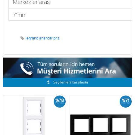
Merkezler arası
71mm
legrand anahtar priz
Benzer Ürünler
Seçilenleri Karşılaştır
%78
%71
İskonto
İskonto