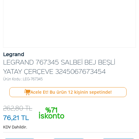
Legrand
LEGRAND 767345 SALBEİ BEJ BEŞLİ
YATAY ÇERÇEVE 3245067673454
Ürün Kodu : LEG-767345
Acele Et! Bu ürün
12
kişinin sepetinde!
262,80
TL
%71
İskonto
76,21
TL
KDV Dahildir.