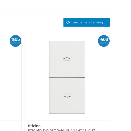
Seçilenleri Karşılaştır
%65
%63
İskonto
İskonto
Bticino
BTİCİNO RW4037 PANJUR ANAHTARI ÇİFT