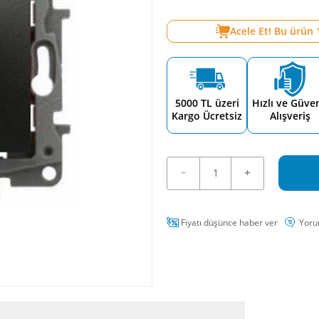
Acele Et! Bu ürün
5000 TL üzeri
Hızlı ve Güven
Kargo Ücretsiz
Alışveriş
Fiyatı düşünce haber ver
Yoru