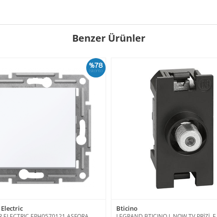
Benzer Ürünler
%78
İskonto
Electric
Bticino
 ELECTRIC EPH0570121 ASFORA
LEGRAND BTICINO L.NOW TV PRİZİ, F