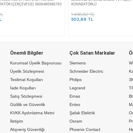
İATÖR (ÇERÇEVESİZ) 3606480986765
KONNEKTÖRLÜ
TL
1.436,82 TL
L
502,89 TL
Önemli Bilgiler
Çok Satan Markalar
Ö
Kurumsal Üyelik Başvurusu
Siemens
W
Üyelik Sözleşmesi
Schneider Electric
Ka
Teslimat Koşulları
Philips
3
İade Koşulları
Legrand
TP
Satış Sözleşmesi
Emas
Bt
Gizlilik ve Güvenlik
Entes
M
KVKK Aydınlatma Metni
Şafak Elektrik
Or
İletişim
Osram
P
Alışveriş Güvenliği
Phoenix Contact
H