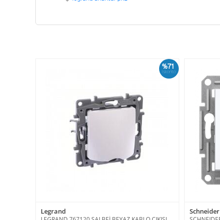
%71
İskonto
Legrand
Schneider 
LEGRAND 767120 SALBEİ BEYAZ KABLO ÇIKIŞI
SCHNEIDER