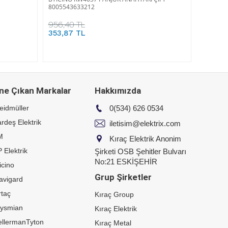
8005543633212
956,40 TL
353,87 TL
ne Çıkan Markalar
Hakkımızda
eidmüller
0(534) 626 0534
rdeş Elektrik
iletisim@elektrix.com
M
Kıraç Elektrik Anonim
 Elektrik
Şirketi OSB Şehitler Bulvarı
No:21 ESKİŞEHİR
icino
Grup Şirketler
avigard
taç
Kıraç Group
rysmian
Kıraç Elektrik
ellermanTyton
Kıraç Metal