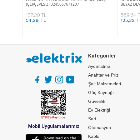
(ÇERÇEVESİZ) 3245067671207
BEYAZ DEV
187,20 TL
569,64 
54,29 TL
125,32 T
Kategoriler
Aydınlatma
Anahtar ve Priz
Şalt Malzemeleri
Güç Kaynağı
Güvenlik
Ev Elektriği
Sarf
Mobil Uygulamalarımız
Otomasyon
Kablo