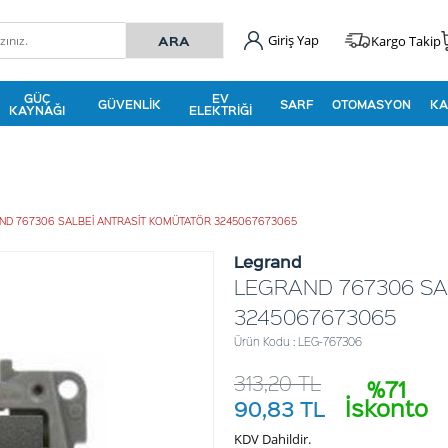
Giriş Yap
Kargo Takip
GÜÇ
EV
GÜVENLIK
SARF
OTOMASYON
KA
KAYNAĞI
ELEKTRIĞI
ND 767306 SALBEİ ANTRASİT KOMÜTATÖR 3245067673065
Legrand
LEGRAND 767306 SA
3245067673065
Ürün Kodu : LEG-767306
313,20
TL
%71
İskonto
90,83
TL
KDV Dahildir.