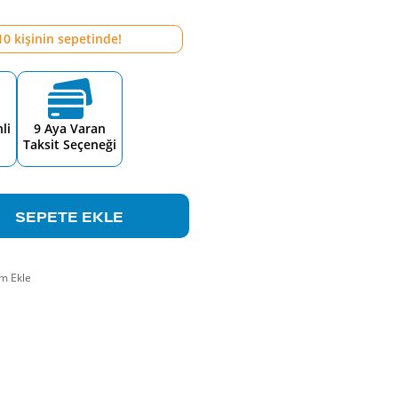
10
kişinin sepetinde!
li
9 Aya Varan
Taksit Seçeneği
SEPETE EKLE
m Ekle