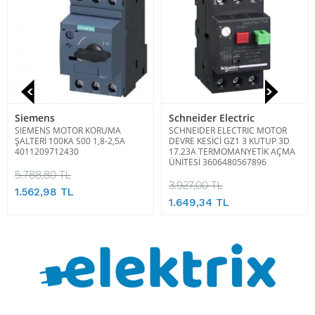
Siemens
Schneider Electric
SIEMENS MOTOR KORUMA
SCHNEIDER ELECTRIC MOTOR
ŞALTERİ 100KA S00 1,8-2,5A
DEVRE KESİCİ GZ1 3 KUTUP 3D
4011209712430
17.23A TERMOMANYETİK AÇMA
ÜNİTESİ 3606480567896
5.788,80 TL
3.927,00 TL
1.562,98 TL
1.649,34 TL