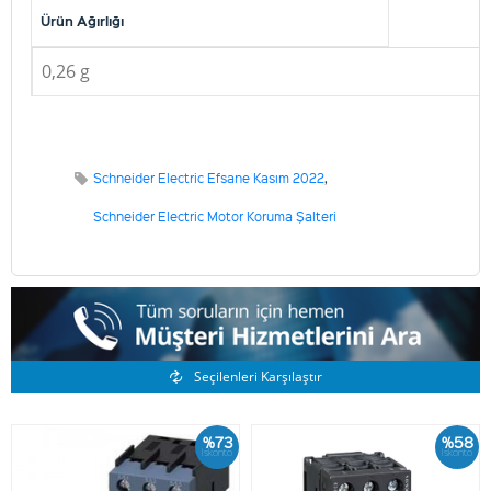
Ürün Ağırlığı
0,26 g
Schneider Electric Efsane Kasım 2022
,
Schneider Electric Motor Koruma Şalteri
Benzer Ürünler
Seçilenleri Karşılaştır
%73
%58
İskonto
İskonto