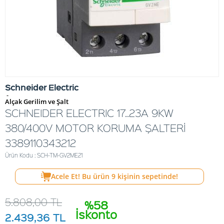
Schneider Electric
-
Alçak Gerilim ve Şalt
SCHNEIDER ELECTRIC 17..23A 9KW
380/400V MOTOR KORUMA ŞALTERİ
3389110343212
Ürün Kodu : SCH-TM-GV2ME21
Acele Et! Bu ürün
9
kişinin sepetinde!
5.808,00
TL
%58
İskonto
2.439,36
TL