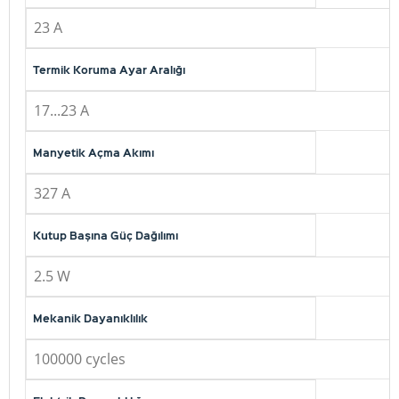
23 A
Termik Koruma Ayar Aralığı
17...23 A
Manyetik Açma Akımı
327 A
Kutup Başına Güç Dağılımı
2.5 W
Mekanik Dayanıklılık
100000 cycles