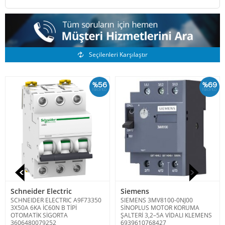
Benzer Ürünler
Seçilenleri Karşılaştır
%56
%69
İskonto
İskonto
Schneider Electric
Siemens
SCHNEIDER ELECTRIC A9F73350
SIEMENS 3MV8100-0NJ00
3X50A 6KA İC60N B TİPİ
SİNOPLUS MOTOR KORUMA
OTOMATİK SİGORTA
ŞALTERİ 3,2–5A VİDALI KLEMENS
3606480079252
6939610768427