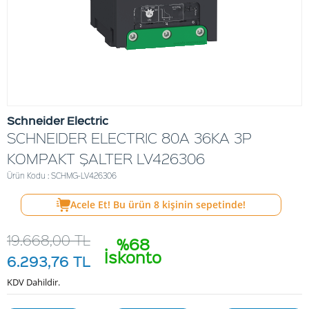
Schneider Electric
SCHNEIDER ELECTRIC 80A 36KA 3P
KOMPAKT ŞALTER LV426306
Ürün Kodu : SCHMG-LV426306
Acele Et! Bu ürün
8
kişinin sepetinde!
19.668,00
TL
%68
İskonto
6.293,76
TL
KDV Dahildir.