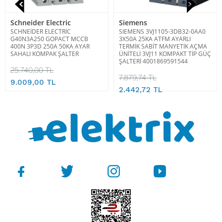
Schneider Electric
Siemens
SCHNEİDER ELECTRİC
SIEMENS 3VJ1105-3DB32-0AA0
G40N3A250 GOPACT MCCB
3X50A 25KA ATFM AYARLI
400N 3P3D 250A 50KA AYAR
TERMİK SABİT MANYETİK AÇMA
SAHALI KOMPAK ŞALTER
ÜNİTELİ 3VJ11 KOMPAKT TİP GÜÇ
ŞALTERİ 4001869591544
25.740,00 TL
7.879,74 TL
9.009,00 TL
2.442,72 TL