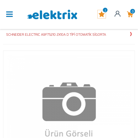
2
0
SCHNEIDER ELECTRIC A9F75210 2X10A D TİPİ OTOMATİK SİGORTA