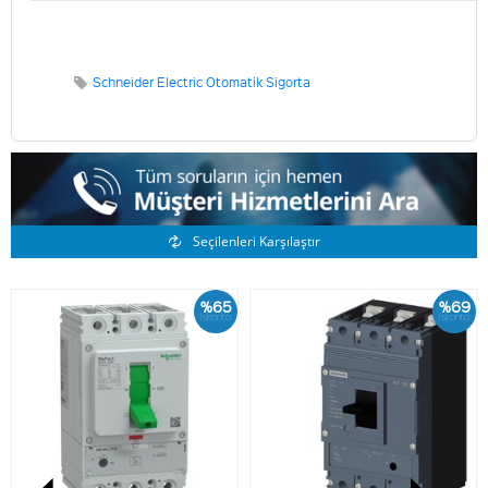
Schneider Electric Otomatik Sigorta
Benzer Ürünler
Seçilenleri Karşılaştır
%65
%69
İskonto
İskonto