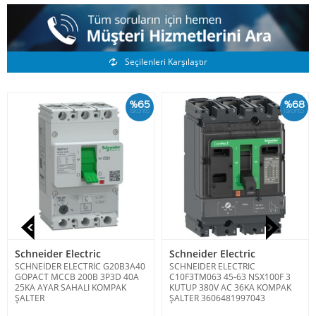
Benzer Ürünler
Seçilenleri Karşılaştır
%65
%68
İskonto
İskonto
Schneider Electric
Schneider Electric
SCHNEİDER ELECTRİC G20B3A40
SCHNEIDER ELECTRIC
GOPACT MCCB 200B 3P3D 40A
C10F3TM063 45-63 NSX100F 3
25KA AYAR SAHALI KOMPAK
KUTUP 380V AC 36KA KOMPAK
ŞALTER
ŞALTER 3606481997043