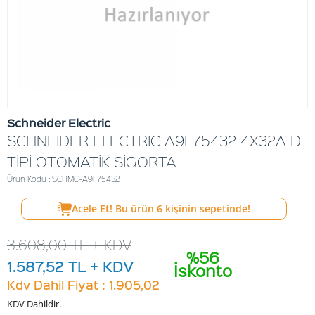
Schneider Electric
SCHNEIDER ELECTRIC A9F75432 4X32A D
TİPİ OTOMATİK SİGORTA
Ürün Kodu : SCHMG-A9F75432
Acele Et! Bu ürün
6
kişinin sepetinde!
3.608,00
TL + KDV
%56
1.587,52
TL + KDV
İskonto
Kdv Dahil Fiyat : 1.905,02
KDV Dahildir.