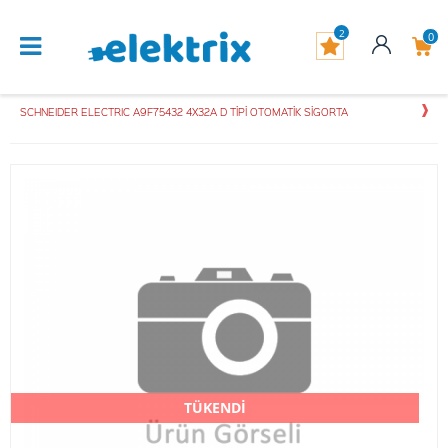
2
0
SCHNEIDER ELECTRIC A9F75432 4X32A D TİPİ OTOMATİK SİGORTA
TÜKENDİ