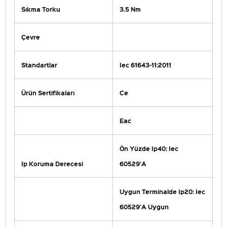
Sıkma Torku
3.5 Nm
Çevre
Standartlar
Iec 61643-11:2011
Ürün Sertifikaları
Ce
Eac
Ön Yüzde Ip40: Iec
Ip Koruma Derecesi
60529'A
Uygun Terminalde Ip20: Iec
60529'A Uygun