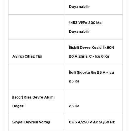
Dayanabilir
1453 Vl/Pe 200 Ms
Dayanabilir
İlişkili Devre Kesici İk60N
Ayırıcı Cihaz Tipi
20 A Eğrisi C - Icu 6 Ka
İlgili Sigorta Gg 25 A - Icu
25 Ka
[Isccr] Kısa Devre Akımı
Değeri
25 Ka
Sinyal Devresi Voltajı
0,25 A/250 V Ac 50/60 Hz