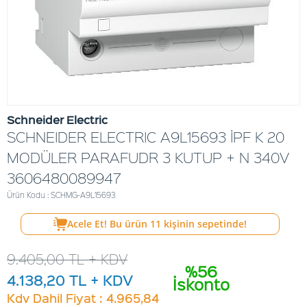
Schneider Electric
SCHNEIDER ELECTRIC A9L15693 İPF K 20
MODÜLER PARAFUDR 3 KUTUP + N 340V
3606480089947
Ürün Kodu : SCHMG-A9L15693
Acele Et! Bu ürün
11
kişinin sepetinde!
9.405,00
TL + KDV
%56
4.138,20
TL + KDV
İskonto
Kdv Dahil Fiyat : 4.965,84