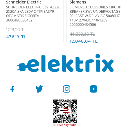
Schneider Electric
Siemens
SCHNEIDER ELECTRIC EZ9F43220
SIEMENS ACCESSORIES CIRCUIT
2X20A 3KA 230V C TİPİ EASY9
BREAKER 3WL UNDERVOLTAGE
OTOMATİK SİGORTA
RELEASE W.DELAY AC 50/60HZ
3606480580482
110-127V/DC 110-125V
2050005434506
1.221,00 TL
46.338,60 TL
476,19 TL
12.048,04 TL