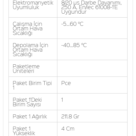
Elektromanyetik
8/20 µs Darbe Dayanımı,
Uyumluluk
250 A, En/Iec 61008-1'E
Uygundur
Çalışma İçin
-5…60 °C
Ortam Hava
Sıcaklığı
Depolama İçin
-40…85 °C
Ortam Hava
Sıcaklığı
Paketleme
Üniteleri
Paket Birim Tipi
Pce
1
Paket 1'Deki
1
Birim Sayısı
Paket 1 Ağırlık
211.8 Gr
Paket 1
4 Cm
Yükseklik