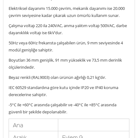
Elektriksel dayanımı 15.000 çevrim, mekanik dayanımı ise 20.000
çevrim seviyesine kadar çıkarak uzun ömürlü kullanım sunar.
Çalışma voltajı 220 ila 240VAC, anma yalıtım voltajı 500VAC, darbe
dayanıklılık voltajı ise 6kV’dur.
50Hz veya 60Hz frekansta çalışabilen ürün, 9 mm seviyesinde 4
modül genişliğe sahiptir.
Boyutları 36 mm genişlik, 91 mm yükseklik ve 73,5 mm derinlik
ölçülerindedir.
Beyaz renkli (RAL9003) olan ürünün ağırlığı 0,21 kg’dır.
IEC 60529 standardına göre kutu içinde IP20 ve IP40 koruma
derecelerine sahiptir.
-5°C ile +60°C arasında çalışabilir ve -40°C ile +85°C arasında
güvenli bir şekilde depolanabilir.
Ana
Aralık
Eylem 9