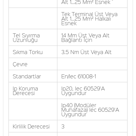
Alt 1…25 Mm² Esnek
Tek Terminal Üst Veya
Alt 1…25 Mm² Halkalı
Esnek
Tel Sıyırma
14 Mm Üst Veya Alt
Uzunluğu
Bağlantı İçin
Sıkma Torku
3.5 Nm Üst Veya Alt
Çevre
Standartlar
En/Iec 61008-1
Ip Koruma
Ip20, Iec 60529'A
Derecesi
Uygundur
Ip40 (Modüler
Muhafaza) Iec 60529'A
Uygundur
Kirlilik Derecesi
3