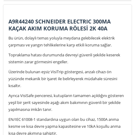
A9R44240 SCHNEIDER ELECTRIC 300MA
KAÇAK AKIM KORUMA RÖLESİ 2K 40A
Bu ürün, dolaylı temas yoluyla meydana gelebilecek elektrik
çarpması ve yangın tehlikelerine karşı etkili koruma sağlar.
Topraklama hatası durumunda devreyi güvenli şekilde keserek
sistemin zarar görmesini engeller.
Üzerinde bulunan eşsiz VisiTrip göstergesi, arızalı cihazı ön
yüzünde mekanik bir işaret ile belirleyerek müdahale süresini
kısaltır.
Ayrıca VisiSafe penceresi, kutupların tamamen açıldığını gösteren
yeşil bir şerit sayesinde aşağı akım bakımının güvenli bir şekilde
yapılmasına imkân tanır.
EN/IEC 61008-1 standardına uygun olan bu cihaz, 1500A anma
kesme ve kısa devre yapma kapasitesine ve 10kA koşullu anma
kısa devre akımına sahiptir.