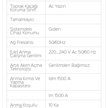
Toprak Kaçağı
Ac Yazın
Koruma Sınıfı
Tamamlayıcı
Sistemdeki
Giden
Cihaz Konumu
Ağ Frekansı
50/60Hz
[Ue] Anma
220...240 V Ac 50/60 Hz
Çalışma Gerilimi
Artık Akım Açma
Gerilimden Bağımsız
Teknolojisi
Anma Kırma Ve
Idm 1500 A
Yapma
Kapasitesi
Im 1500 A
Anma Koşullu
10 Ka