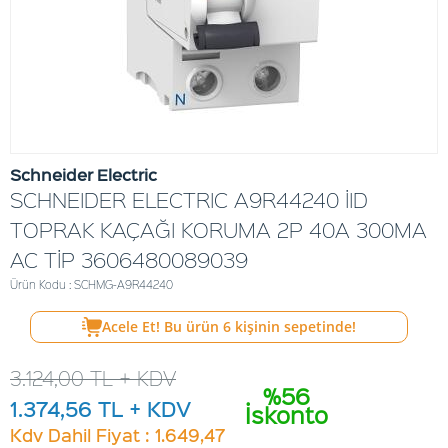
Schneider Electric
SCHNEIDER ELECTRIC A9R44240 İID
TOPRAK KAÇAĞI KORUMA 2P 40A 300MA
AC TİP 3606480089039
Ürün Kodu : SCHMG-A9R44240
Acele Et! Bu ürün
6
kişinin sepetinde!
3.124,00
TL + KDV
%56
1.374,56
TL + KDV
İskonto
Kdv Dahil Fiyat : 1.649,47