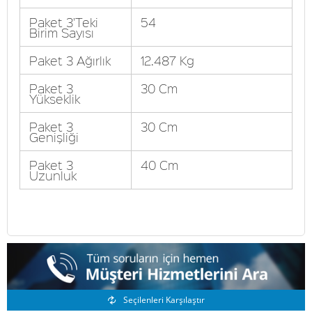
Paket 3'Teki
54
Birim Sayısı
Paket 3 Ağırlık
12.487 Kg
Paket 3
30 Cm
Yükseklik
Paket 3
30 Cm
Genişliği
Paket 3
40 Cm
Uzunluk
Benzer Ürünler
Seçilenleri Karşılaştır