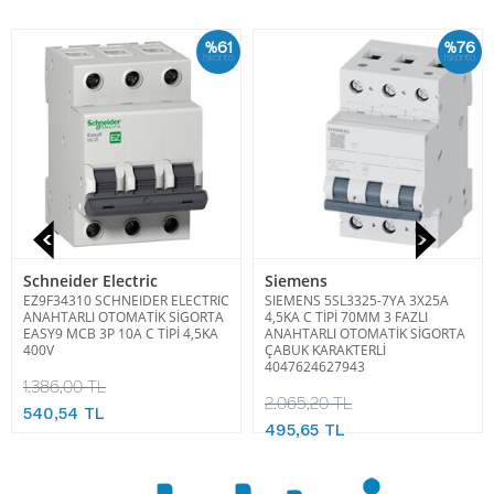
%61
%76
İskonto
İskonto
Schneider Electric
Siemens
EZ9F34310 SCHNEIDER ELECTRIC
SIEMENS 5SL3325-7YA 3X25A
ANAHTARLI OTOMATİK SİGORTA
4,5KA C TİPİ 70MM 3 FAZLI
EASY9 MCB 3P 10A C TİPİ 4,5KA
ANAHTARLI OTOMATİK SİGORTA
400V
ÇABUK KARAKTERLİ
4047624627943
1.386,00 TL
2.065,20 TL
540,54 TL
495,65 TL