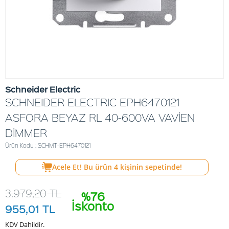
Schneider Electric
SCHNEIDER ELECTRIC EPH6470121
ASFORA BEYAZ RL 40-600VA VAVİEN
DİMMER
Ürün Kodu : SCHMT-EPH6470121
Acele Et! Bu ürün
4
kişinin sepetinde!
3.979,20
TL
%76
İskonto
955,01
TL
KDV Dahildir.