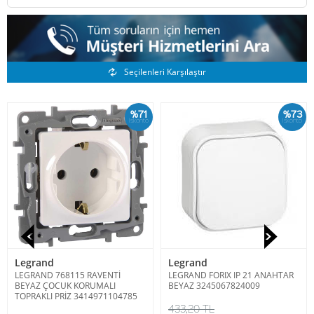
Benzer Ürünler
Seçilenleri Karşılaştır
%71
%73
İskonto
İskonto
Legrand
Legrand
LEGRAND 768115 RAVENTİ
LEGRAND FORIX IP 21 ANAHTAR
BEYAZ ÇOCUK KORUMALI
BEYAZ 3245067824009
TOPRAKLI PRİZ 3414971104785
433,20 TL