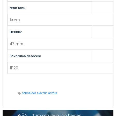
renk tonu
krem
Derinlik
43 mm
IP koruma derecesi
IP20
schneider electric asfora