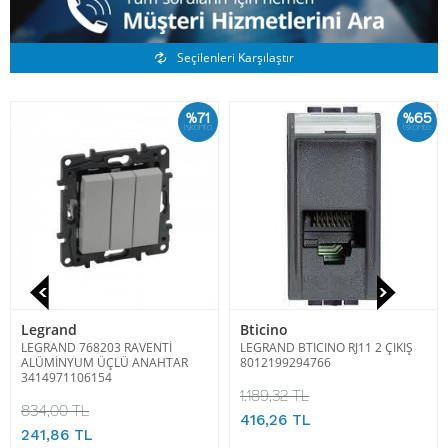
Benzer Ürünler
Seçilenleri Karşılaştır
%71
%65
İskonto
İskonto
Legrand
Bticino
LEGRAND 768203 RAVENTİ
LEGRAND BTICINO RJ11 2 ÇIKIŞ
ALÜMİNYUM ÜÇLÜ ANAHTAR
8012199294766
3414971106154
1.189,32 TL
834,00 TL
416,26 TL
241,86 TL