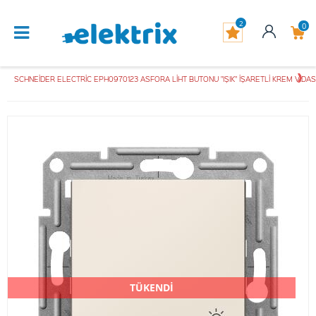
2
0
SCHNEİDER ELECTRİC EPH0970123 ASFORA LİHT BUTONU "IŞIK" İŞARETLİ KREM VİD
TÜKENDİ