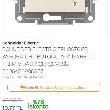
Schneider Electric
SCHNEİDER ELECTRİC EPH0970123
ASFORA LİHT BUTONU "IŞIK" İŞARETLİ
KREM VİDASIZ ÇERÇEVESİZ
3606480986857
Ürün Kodu : SCHMT-EPH0970123
Acele Et! Bu ürün
3
kişinin sepetinde!
48,96
TL
%78
İskonto
10,77
TL