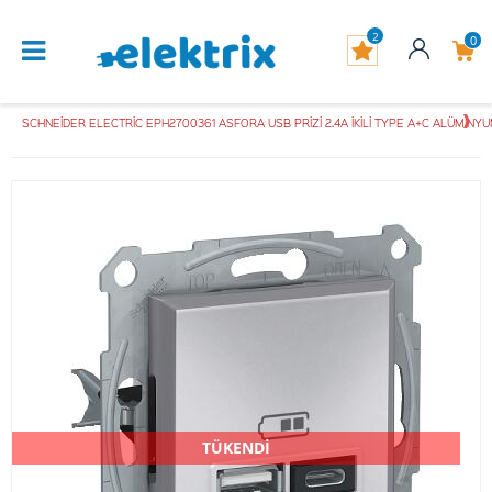
2
0
SCHNEİDER ELECTRİC EPH2700361 ASFORA USB PRİZİ 2.4A İKİLİ TYPE A+C ALÜMİNY
TÜKENDİ