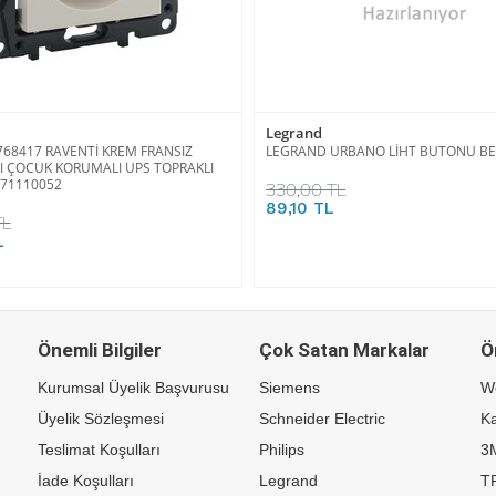
Legrand
68417 RAVENTİ KREM FRANSIZ
LEGRAND URBANO LİHT BUTONU B
 ÇOCUK KORUMALI UPS TOPRAKLI
971110052
330,00 TL
89,10 TL
TL
L
Önemli Bilgiler
Çok Satan Markalar
Ö
Kurumsal Üyelik Başvurusu
Siemens
W
Üyelik Sözleşmesi
Schneider Electric
Ka
Teslimat Koşulları
Philips
3
İade Koşulları
Legrand
TP