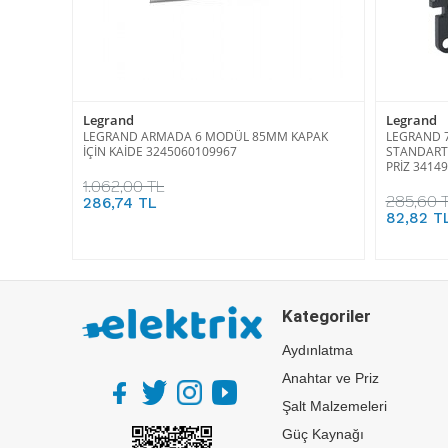
Legrand
Legrand
LEGRAND ARMADA 6 MODÜL 85MM KAPAK
LEGRAND 7
İÇİN KAİDE 3245060109967
STANDARTI
PRİZ 3414
1.062,00 TL
285,60 
286,74 TL
82,82 T
Kategoriler
Aydınlatma
Anahtar ve Priz
Şalt Malzemeleri
Güç Kaynağı