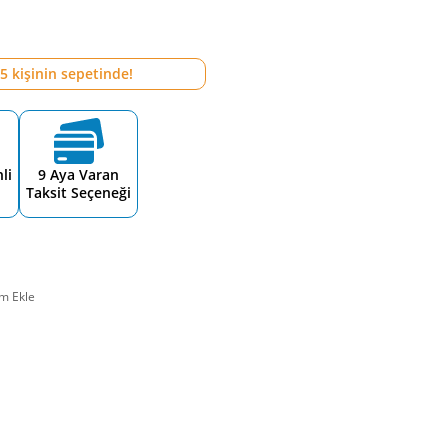
5
kişinin sepetinde!
li
9 Aya Varan
Taksit Seçeneği
m Ekle