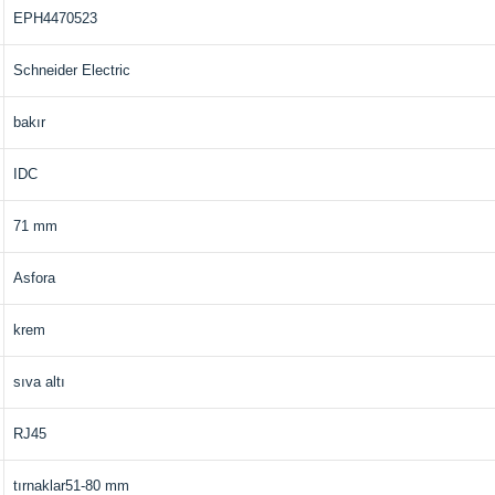
EPH4470523
Schneider Electric
bakır
IDC
71 mm
Asfora
krem
sıva altı
RJ45
tırnaklar51-80 mm