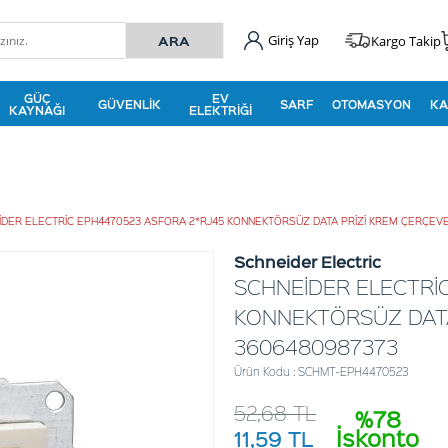
Giriş Yap
Kargo Takip
GÜÇ
EV
GÜVENLIK
SARF
OTOMASYON
KA
KAYNAĞI
ELEKTRIĞI
İDER ELECTRİC EPH4470523 ASFORA 2*RJ45 KONNEKTÖRSÜZ DATA PRİZİ KREM ÇERÇEV
Schneider Electric
SCHNEİDER ELECTRİ
KONNEKTÖRSÜZ DATA
3606480987373
Ürün Kodu : SCHMT-EPH4470523
52,68
TL
%78
İskonto
11,59
TL