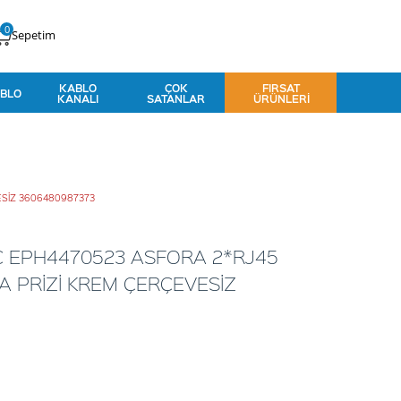
0
Sepetim
KABLO
ÇOK
FIRSAT
BLO
KANALI
SATANLAR
ÜRÜNLERI
ESİZ 3606480987373
C EPH4470523 ASFORA 2*RJ45
 PRİZİ KREM ÇERÇEVESİZ