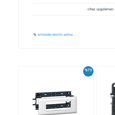
cihaz uygulaması
schneider electric asfora
%73
İskonto