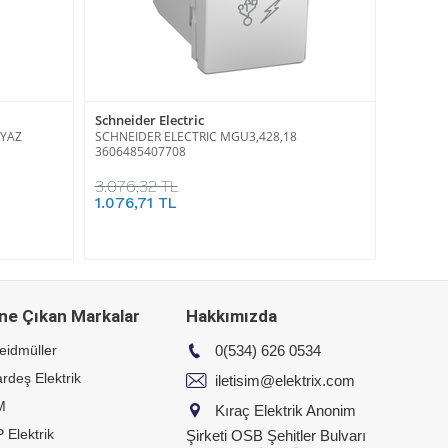
Schneider Electric
EYAZ
SCHNEIDER ELECTRIC MGU3,428,18
3606485407708
3.076,32 TL
1.076,71 TL
ne Çıkan Markalar
Hakkımızda
eidmüller
0(534) 626 0534
rdeş Elektrik
iletisim@elektrix.com
M
Kıraç Elektrik Anonim
 Elektrik
Şirketi OSB Şehitler Bulvarı