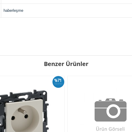
haberleşme
Benzer Ürünler
%71
İskonto