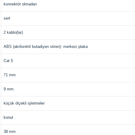
konnektör olmadan
sert
2 kablo(lar)
ABS (akrilonitril butadiyen stiren): merkezi plaka
Cat 5
71 mm
9 mm
küçük ölçekli işletmeler
konut
38 mm