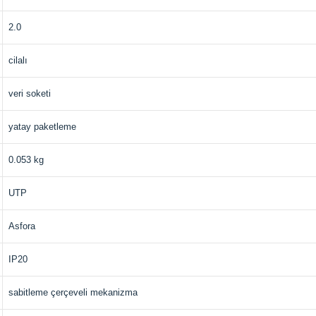
2.0
cilalı
veri soketi
yatay paketleme
0.053 kg
UTP
Asfora
IP20
sabitleme çerçeveli mekanizma