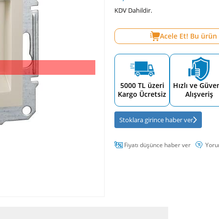
KDV Dahildir.
Acele Et! Bu ürün
5000 TL üzeri
Hızlı ve Güven
Kargo Ücretsiz
Alışveriş
Stoklara girince haber ver
Fiyatı düşünce haber ver
Yoru