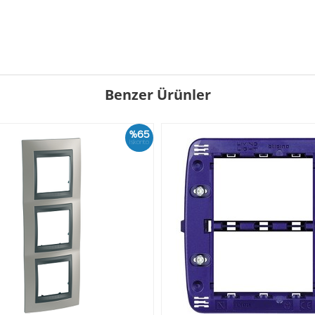
Benzer Ürünler
%65
İskonto