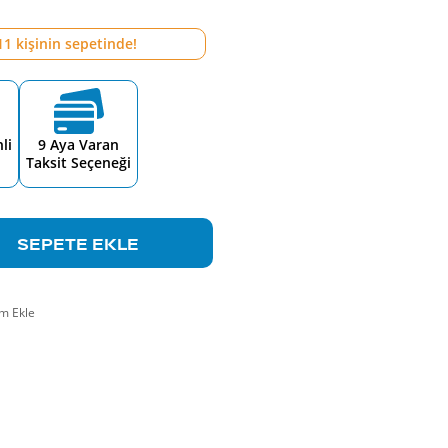
11
kişinin sepetinde!
li
9 Aya Varan
Taksit Seçeneği
SEPETE EKLE
m Ekle