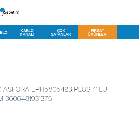
0
Sepetim
KABLO
ÇOK
FIRSAT
BLO
KANALI
SATANLAR
ÜRÜNLERI
C ASFORA EPH5805423 PLUS 4’ LÜ
M 3606481931375