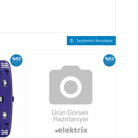
Seçilenleri Karşılaştır
%65
%63
İskonto
İskonto