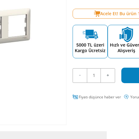
Acele Et! Bu ürün
5000 TL üzeri
Hızlı ve Güven
Kargo Ücretsiz
Alışveriş
Fiyatı düşünce haber ver
Yoru