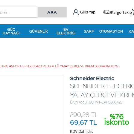
Giriş Yap
Kargo Takip
GÜÇ
EV
GÜVENLIK
SARF
OTOMASYON
KA
KAYNAĞI
ELEKTRIĞI
CTRIC ASFORA EPH5805423 PLUS 4’ LÜ YATAY ÇERÇEVE KREM 3606481931375
Schneider Electric
SCHNEIDER ELECTRI
YATAY ÇERÇEVE KRE
Ürün Kodu : SCHMT-EPH5805423
290,28
TL
%76
İskonto
69,67
TL
KDV Dahildir.