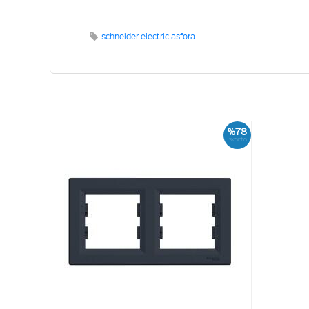
schneider electric asfora
%78
İskonto