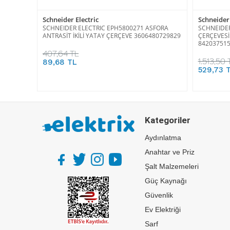
Schneider Electric
Schneider 
SCHNEIDER ELECTRIC EPH5800271 ASFORA
SCHNEIDER
ANTRASİT İKİLİ YATAY ÇERÇEVE 3606480729829
ÇERÇEVESİ
84203751
407,64 TL
1.513,50 
89,68 TL
529,73 
Kategoriler
Aydınlatma
Anahtar ve Priz
Şalt Malzemeleri
Güç Kaynağı
Güvenlik
Ev Elektriği
Sarf