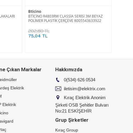
Bticino
LAKALARI
BTİCİNO R4803RW CLASSİA SERİSİ 3M BEYAZ
POLİMER PLASTİK ÇERÇEVE 8005543633922
202,80 TL
75,04 TL
ne Çıkan Markalar
Hakkımızda
eidmüller
0(534) 626 0534
rdeş Elektrik
iletisim@elektrix.com
M
Kıraç Elektrik Anonim
 Elektrik
Şirketi OSB Şehitler Bulvarı
No:21 ESKİŞEHİR
icino
Grup Şirketler
avigard
taç
Kıraç Group