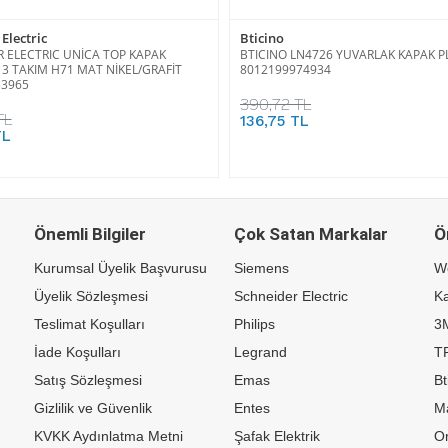
Electric
Bticino
 ELECTRIC UNİCA TOP KAPAK
BTICINO LN4726 YUVARLAK KAPAK P
 3 TAKIM H71 MAT NİKEL/GRAFİT
8012199974934
53965
390,72 TL
TL
136,75 TL
TL
Önemli Bilgiler
Çok Satan Markalar
Ö
Kurumsal Üyelik Başvurusu
Siemens
W
Üyelik Sözleşmesi
Schneider Electric
Ka
Teslimat Koşulları
Philips
3
İade Koşulları
Legrand
TP
Satış Sözleşmesi
Emas
Bt
Gizlilik ve Güvenlik
Entes
M
KVKK Aydınlatma Metni
Şafak Elektrik
Or