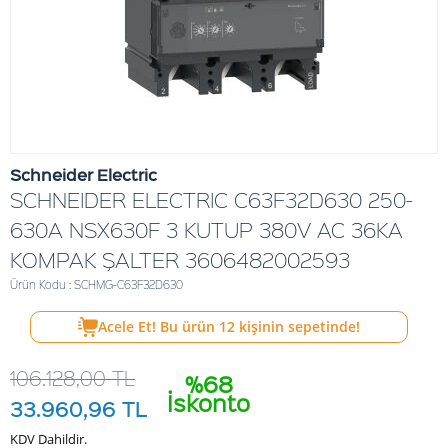
Schneider Electric
SCHNEIDER ELECTRIC C63F32D630 250-
630A NSX630F 3 KUTUP 380V AC 36KA
KOMPAK ŞALTER 3606482002593
Ürün Kodu : SCHMG-C63F32D630
Acele Et! Bu ürün
12
kişinin sepetinde!
106.128,00
TL
%68
İskonto
33.960,96
TL
KDV Dahildir.