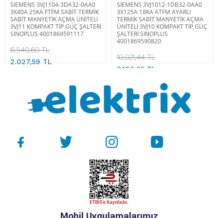
SIEMENS 3VJ1104-3DA32-0AA0
SIEMENS 3VJ1012-1DB32-0AA0
3X40A 25KA FTFM SABİT TERMİK
3X125A 18KA ATFM AYARLI
SABİT MANYETİK AÇMA ÜNİTELİ
TERMİK SABİT MANYETİK AÇMA
3VJ11 KOMPAKT TİP GÜÇ ŞALTERİ
ÜNİTELİ 3VJ10 KOMPAKT TİP GÜÇ
SINOPLUS 4001869591117
ŞALTERİ SINOPLUS
4001869590820
6.540,60 TL
10.021,44 TL
2.027,59 TL
3.106,65 TL
Mobil Uygulamalarımız