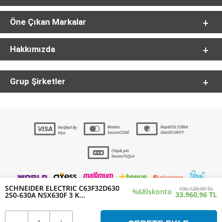
Öne Çıkan Markalar
Hakkımızda
Grup Şirketler
SCHNEIDER ELECTRIC C63F32D630
106.128,00 TL
%68
İskonto
33.960,96 TL
250-630A NSX630F 3 K...