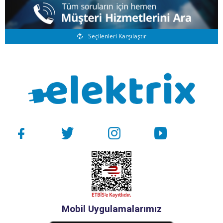
Benzer Ürünler
Seçilenleri Karşılaştır
Mobil Uygulamalarımız