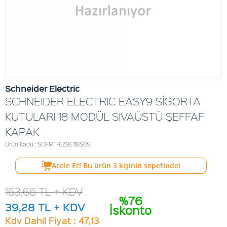
Schneider Electric
SCHNEIDER ELECTRIC EASY9 SİGORTA
KUTULARI 18 MODÜL SIVAÜSTÜ ŞEFFAF
KAPAK
Ürün Kodu : SCHMT-EZ9E118S0S
Acele Et! Bu ürün
3
kişinin sepetinde!
163,66
TL + KDV
%76
39,28
TL + KDV
İskonto
Kdv Dahil Fiyat : 47,13