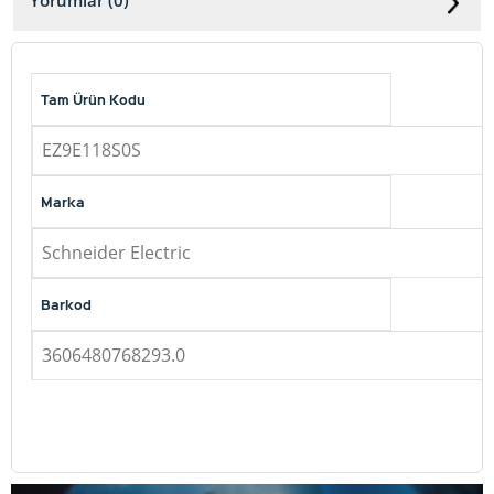
Yorumlar (0)
Tam Ürün Kodu
EZ9E118S0S
Marka
Schneider Electric
Barkod
3606480768293.0