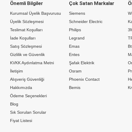
Önemli Bilgiler
Çok Satan Markalar
Ö
Kurumsal Üyelik Başvurusu
Siemens
W
Üyelik Sözleşmesi
Schneider Electric
Ka
Teslimat Koşulları
Philips
3
İade Koşulları
Legrand
TP
Satış Sözleşmesi
Emas
Bt
Gizlilik ve Güvenlik
Entes
M
KVKK Aydınlatma Metni
Şafak Elektrik
Or
İletişim
Osram
P
Alışveriş Güvenliği
Phoenix Contact
H
Hakkımızda
Bemis
K
Ödeme Seçenekleri
Blog
Sık Sorulan Sorular
Fiyat Listesi