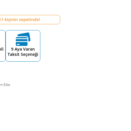
11
kişinin sepetinde!
li
9 Aya Varan
Taksit Seçeneği
m Ekle