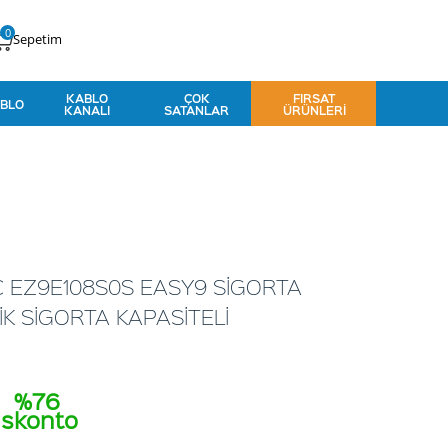
0
Sepetim
KABLO
ÇOK
FIRSAT
BLO
KANALI
SATANLAR
ÜRÜNLERI
C EZ9E108S0S EASY9 SİGORTA
K SİGORTA KAPASİTELİ
%76
İskonto