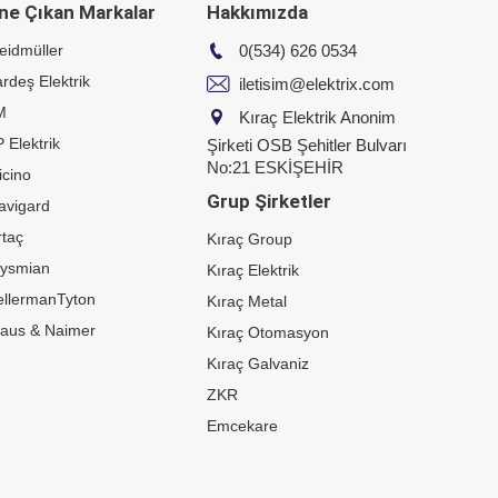
ne Çıkan Markalar
Hakkımızda
eidmüller
0(534) 626 0534
rdeş Elektrik
iletisim@elektrix.com
M
Kıraç Elektrik Anonim
 Elektrik
Şirketi OSB Şehitler Bulvarı
No:21 ESKİŞEHİR
icino
Grup Şirketler
avigard
taç
Kıraç Group
rysmian
Kıraç Elektrik
ellermanTyton
Kıraç Metal
raus & Naimer
Kıraç Otomasyon
Kıraç Galvaniz
ZKR
Emcekare