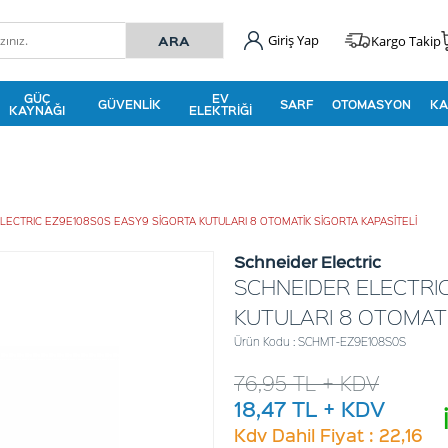
Giriş Yap
Kargo Takip
GÜÇ
EV
GÜVENLIK
SARF
OTOMASYON
KA
KAYNAĞI
ELEKTRIĞI
LECTRIC EZ9E108S0S EASY9 SİGORTA KUTULARI 8 OTOMATİK SİGORTA KAPASİTELİ
Schneider Electric
SCHNEIDER ELECTRI
KUTULARI 8 OTOMATİ
Ürün Kodu : SCHMT-EZ9E108S0S
76,95
TL + KDV
18,47
TL + KDV
Kdv Dahil Fiyat : 22,16