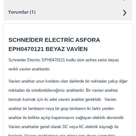
Yorumlar (1)
SCHNEİDER ELECTRİC ASFORA
EPH0470121 BEYAZ VAVİEN
Schneider Electric EPH0470121 kodlu ürün asfora serisi beyaz
renkli vavien anahtardır.
Vavien anahtar uzun koridoru olan dairlerde bir noktadan yakıp diğer
noktadan da söndürebileceğimiz anahtardır. Bir vavien anahtar
tesisatı kurmak için iki adet vavien anahtar gereklidir. Vavien
anahtar bir lambanın veya bir grup lambanın iki farklı yerden
anahtar ile birlikte açılıp kapanmasını sağlayan elektrik devresidir.
Vavien anahtarlar genel olarak DC veya AC elektrik kaynağı ile
beslenir. Vavien anahtarların ana görevi ters devre yapmaktır.