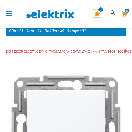
2
0
Gün :
21
Saat :
21
Dakika :
49
Saniye :
30
SCHNEIDER ELECTRIC EPH0470121 ASFORA BEYAZ VAVİEN ANAHTAR 360648098708