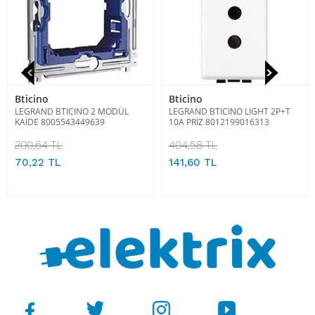
Bticino
Bticino
LEGRAND BTICINO 2 MODÜL
LEGRAND BTICINO LIGHT 2P+T
KAİDE 8005543449639
10A PRİZ 8012199016313
200,64 TL
404,58 TL
70,22 TL
141,60 TL