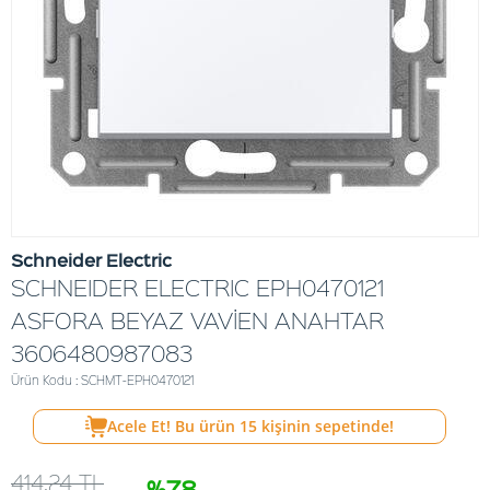
Schneider Electric
SCHNEIDER ELECTRIC EPH0470121
ASFORA BEYAZ VAVİEN ANAHTAR
3606480987083
Ürün Kodu : SCHMT-EPH0470121
Acele Et! Bu ürün
15
kişinin sepetinde!
414,24
TL
%78