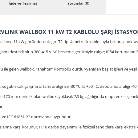
İade ve Teslimat
Yorumlar (0)
EVLINK WALLBOX 11 kW T2 KABLOLU ŞARJ İSTASY
llbox, 11 kW gücünde; entegre T2 tipi 4 metrelik kablosuyla tek araç noktası i
tı destekli olup 380-415 V AC besleme gerilimiyle çalışır; IP54 koruma sınıfı 
u ile gelen wallbox, “anahtar” kontrollü durdur-yeniden başlat işlevi ve yeşi
soğuk-sıcak çalışma ortamı aralığı ise -30 °C ila +50 °C, depolama aralığı -40 °
 170 mm derinlik olan wallbox, yaklaşık 7,5 kg ağırlığında olup renk seçenek
r.
-1 ve IEC 61851-22 normlarına uygundur.
arına karşı korunur; IK10 darbe dayanımı ile fiziksel tehditlere karşı ekstra