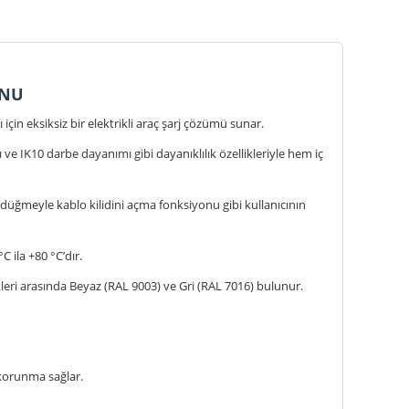
ONU
çin eksiksiz bir elektrikli araç şarj çözümü sunar.
ve IK10 darbe dayanımı gibi dayanıklılık özellikleriyle hem iç
l düğmeyle kablo kilidini açma fonksiyonu gibi kullanıcının
C ila +80 °C’dır.
leri arasında Beyaz (RAL 9003) ve Gri (RAL 7016) bulunur.
 korunma sağlar.