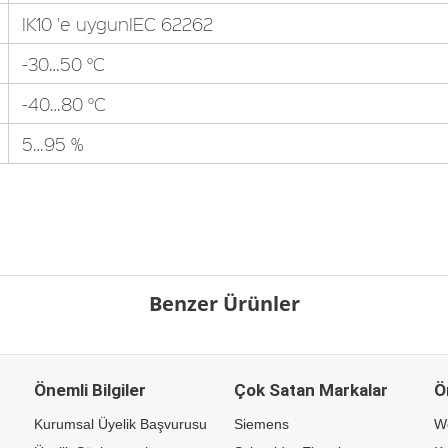
IK10 'e uygunIEC 62262
-30…50 °C
-40…80 °C
5…95 %
Benzer Ürünler
Önemli Bilgiler
Çok Satan Markalar
Ö
Kurumsal Üyelik Başvurusu
Siemens
W