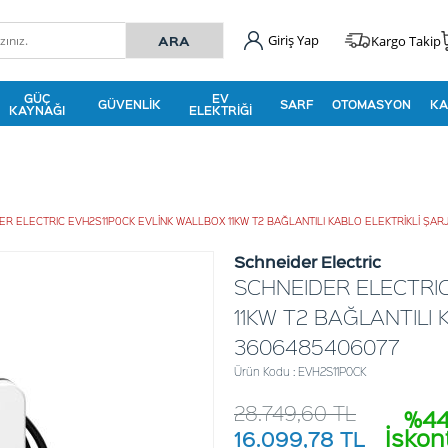
Giriş Yap
Kargo Takip
GÜÇ
EV
GÜVENLIK
SARF
OTOMASYON
KA
KAYNAĞI
ELEKTRIĞI
ER ELECTRIC EVH2S11P0CK EVLİNK WALLBOX 11KW T2 BAĞLANTILI KABLO ELEKTRİKLİ ŞA
Schneider Electric
SCHNEIDER ELECTRIC
11KW T2 BAĞLANTILI
3606485406077
Ürün Kodu : EVH2S11P0CK
28.749,60
TL
%4
İskon
16.099,78
TL