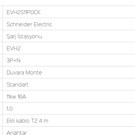
EVH2S11P0CK
Schneider Electric
Şarj İstasyonu
EVH2
3P+N
Duvara Monte
Standart
11kw 16A
1.0
Ekli kablo T2 4 m
Anahtar