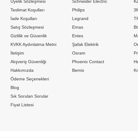
Üyelik Sözleşmesi
Schneider Electric
Ka
Teslimat Koşulları
Philips
3
İade Koşulları
Legrand
TP
Satış Sözleşmesi
Emas
Bt
Gizlilik ve Güvenlik
Entes
M
KVKK Aydınlatma Metni
Şafak Elektrik
Or
İletişim
Osram
P
Alışveriş Güvenliği
Phoenix Contact
H
Hakkımızda
Bemis
K
Ödeme Seçenekleri
Blog
Sık Sorulan Sorular
Fiyat Listesi