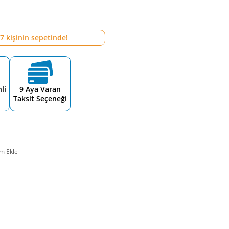
7
kişinin sepetinde!
li
9 Aya Varan
Taksit Seçeneği
m Ekle