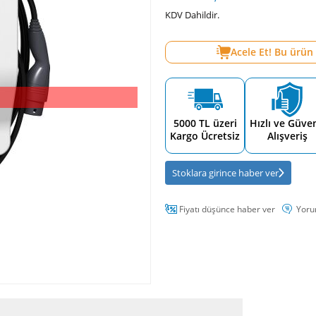
KDV Dahildir.
Acele Et! Bu ürün
5000 TL üzeri
Hızlı ve Güven
Kargo Ücretsiz
Alışveriş
Stoklara girince haber ver
Fiyatı düşünce haber ver
Yoru