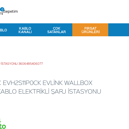
0
Sepetim
KABLO
ÇOK
FIRSAT
BLO
KANALI
SATANLAR
ÜRÜNLERI
RJ İSTASYONU 3606485406077
 EVH2S11P0CK EVLİNK WALLBOX
 KABLO ELEKTRİKLİ ŞARJ İSTASYONU
4
to