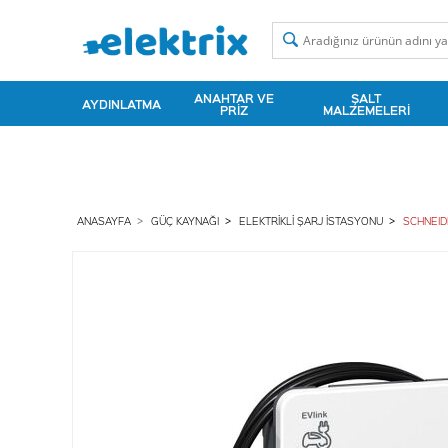
ANAHTAR VE
ŞALT
AYDINLATMA
PRIZ
MALZEMELERI
ANASAYFA
GÜÇ KAYNAĞI
ELEKTRIKLI ŞARJ İSTASYONU
SCHNEID