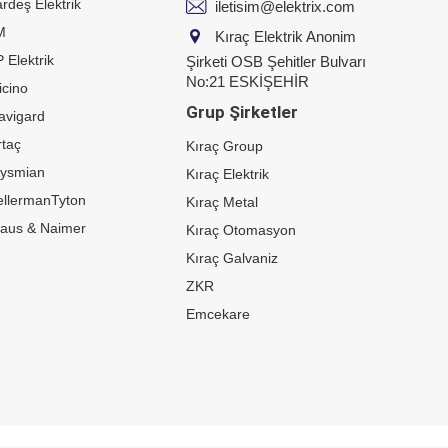
rdeş Elektrik
iletisim@elektrix.com
M
Kıraç Elektrik Anonim
 Elektrik
Şirketi OSB Şehitler Bulvarı
No:21 ESKİŞEHİR
icino
Grup Şirketler
avigard
taç
Kıraç Group
rysmian
Kıraç Elektrik
ellermanTyton
Kıraç Metal
raus & Naimer
Kıraç Otomasyon
Kıraç Galvaniz
ZKR
Emcekare