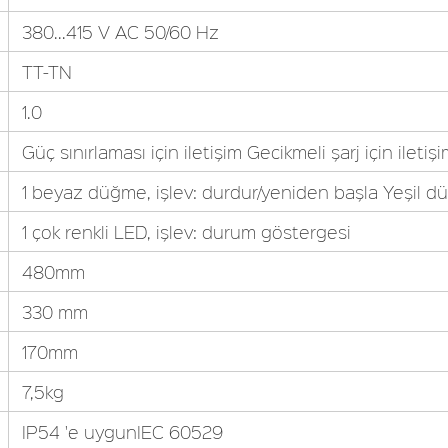
380...415 V AC 50/60 Hz
TT-TN
1.0
Güç sınırlaması için iletişim Gecikmeli şarj için iletiş
1 beyaz düğme, işlev: durdur/yeniden başla Yeşil düğ
1 çok renkli LED, işlev: durum göstergesi
480mm
330 mm
170mm
7,5kg
IP54 'e uygunIEC 60529