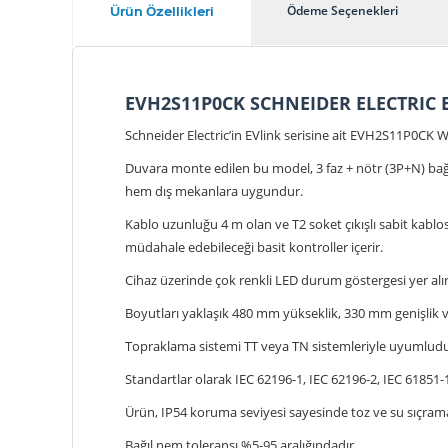
Ürün Özellikleri
Ödeme Seçenekleri
EVH2S11P0CK SCHNEIDER ELECTRIC 
Schneider Electric’in EVlink serisine ait EVH2S11P0CK Wa
Duvara monte edilen bu model, 3 faz + nötr (3P+N) bağlan
hem dış mekanlara uygundur.
Kablo uzunluğu 4 m olan ve T2 soket çıkışlı sabit kablos
müdahale edebileceği basit kontroller içerir.
Cihaz üzerinde çok renkli LED durum göstergesi yer alır; 
Boyutları yaklaşık 480 mm yükseklik, 330 mm genişlik ve
Topraklama sistemi TT veya TN sistemleriyle uyumludu
Standartlar olarak IEC 62196-1, IEC 62196-2, IEC 61851
Ürün, IP54 koruma seviyesi sayesinde toz ve su sıçramal
Bağıl nem toleransı %5-95 aralığındadır.