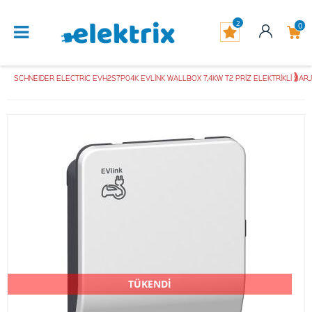
2
0
SCHNEIDER ELECTRIC EVH2S7P04K EVLİNK WALLBOX 7,4KW T2 PRİZ ELEKTRİKLİ ŞA
TÜKENDİ