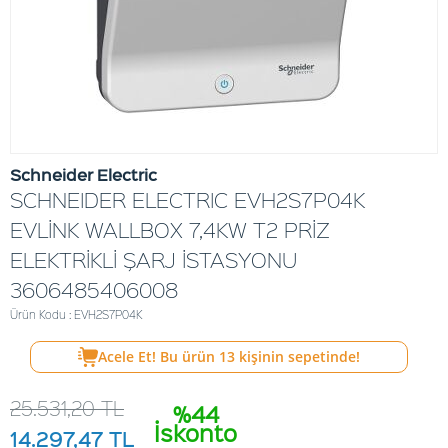
Schneider Electric
SCHNEIDER ELECTRIC EVH2S7P04K
EVLİNK WALLBOX 7,4KW T2 PRİZ
ELEKTRİKLİ ŞARJ İSTASYONU
3606485406008
Ürün Kodu : EVH2S7P04K
Acele Et! Bu ürün
13
kişinin sepetinde!
25.531,20
TL
%44
İskonto
14.297,47
TL