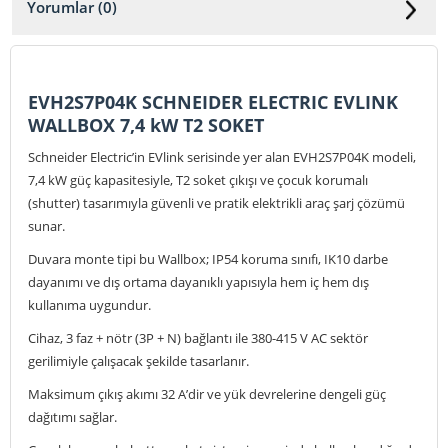
Yorumlar (0)
EVH2S7P04K SCHNEIDER ELECTRIC EVLINK
WALLBOX 7,4 kW T2 SOKET
Schneider Electric’in EVlink serisinde yer alan EVH2S7P04K modeli,
7,4 kW güç kapasitesiyle, T2 soket çıkışı ve çocuk korumalı
(shutter) tasarımıyla güvenli ve pratik elektrikli araç şarj çözümü
sunar.
Duvara monte tipi bu Wallbox; IP54 koruma sınıfı, IK10 darbe
dayanımı ve dış ortama dayanıklı yapısıyla hem iç hem dış
kullanıma uygundur.
Cihaz, 3 faz + nötr (3P + N) bağlantı ile 380-415 V AC sektör
gerilimiyle çalışacak şekilde tasarlanır.
Maksimum çıkış akımı 32 A’dir ve yük devrelerine dengeli güç
dağıtımı sağlar.