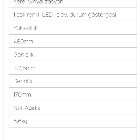
Yerel Sinyalizasyon
1 çok renkli LED, işlev: durum göstergesi
Yüksekllik
480mm
Genişlik
331,5mm
Derinlik
170mm
Net Ağırlık
5,6kg