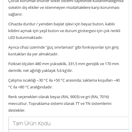
Çocuk korumalı shutter soket sistemi sayesinde kullanılmadığında
soketin dış etkiler ve istenmeyen müdahalelere karşı korunması
sağlanır.
Cihazda durdur / yeniden başlat işlevi için beyaz buton, kablo
kilidini açmak için yeşil buton ve durum göstergesi için çok renkli
LED bulunmaktadır.
Ayrıca cihaz üzerinde “güç sınırlaması” gibi fonksiyonlar için giriş
kontakları da yer almaktadır.
Fiziksel ölçüleri 480 mm yükseklik, 331,5 mm genişlik ve 170 mm
derinlik; net ağırlığı yaklaşık 5,6 kg’dır.
Çalışma sıcaklığı –30 °C ila +50 °C arasında; saklama koşulları –40
°C ila +80 °C aralığındadır.
Renk seçenekleri olarak beyaz (RAL 9003) ve gri (RAL 7016)
mevcuttur. Topraklama sistemi olarak TT ve TN sistemlerini
destekler.
Tam Ürün Kodu