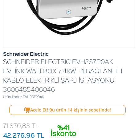
Schneider Electric
SCHNEIDER ELECTRIC EVH2S7P0AK
EVLİNK WALLBOX 7,4KW T1 BAĞLANTILI
KABLO ELEKTRİKLİ ŞARJ İSTASYONU
3606485406046
Ürün Kodu : EVH2S7P0AK
Acele Et! Bu ürün
14
kişinin sepetinde!
71.870,83
TL
%41
İskonto
42.276,96
TL