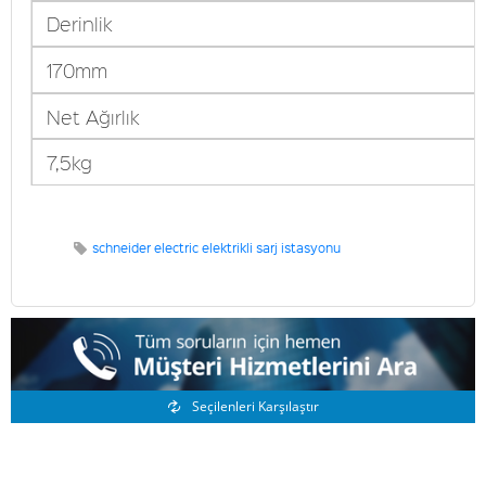
Derinlik
170mm
Net Ağırlık
7,5kg
schneider electric elektrikli sarj istasyonu
Benzer Ürünler
Seçilenleri Karşılaştır