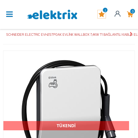
2
0
SCHNEIDER ELECTRIC EVH2S7P0AK EVLİNK WALLBOX 7,4KW T1 BAĞLANTILI KABLO E
TÜKENDİ