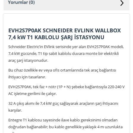
Yorumlar (0)
EVH2S7P0AK SCHNEIDER EVLINK WALLBOX
7,4 kW T1 KABLOLU ŞARJ İSTASYONU
Schneider Electric’in EVlink serisinde yer alan EVH2S7P0AK modeli,
7,4 kW gücünde, T1 tip sabit kablolu duvara monte bir elektrikli
araç şarj istasyonudur.
Bu cihaz özellikle ev veya ofis ortamlarında tek araç bağlantısı
ihtiyacı için tasarlanır.
EVH2S7P0AK, tek faz + nötr (1P + N) şebeke bağlantısıyla 220-240 V
AC işletme gerilimi ile çalışır.
32 A çıkış akımı ile 7,4 kW güç sağlayarak araçların şarj ihtiyacını
karşılar.
Entegre T1 kablosu sayesinde ilave kablo gereksinimi olmadan
doğrudan bağlanabilir; bu kablo genellikle yaklaşık 4 m uzunlukta