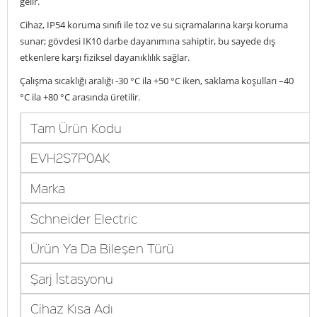
gelir.
Cihaz, IP54 koruma sınıfı ile toz ve su sıçramalarına karşı koruma
sunar; gövdesi IK10 darbe dayanımına sahiptir, bu sayede dış
etkenlere karşı fiziksel dayanıklılık sağlar.
Çalışma sıcaklığı aralığı -30 °C ila +50 °C iken, saklama koşulları –40
°C ila +80 °C arasında üretilir.
Tam Ürün Kodu
EVH2S7P0AK
Marka
Schneider Electric
Ürün Ya Da Bileşen Türü
Şarj İstasyonu
Cihaz Kısa Adı