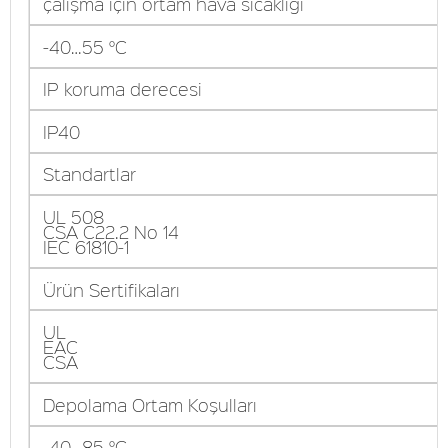
çalışma için ortam hava sıcaklığı
-40…55 °C
IP koruma derecesi
IP40
Standartlar
UL 508
CSA C22.2 No 14
IEC 61810-1
Ürün Sertifikaları
UL
EAC
CSA
Depolama Ortam Koşulları
-40…85 °C