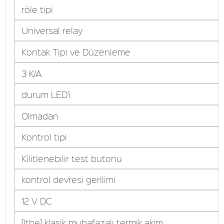
röle tipi
Universal relay
Kontak Tipi ve Düzenleme
3 K/A
durum LED'i
Olmadan
Kontrol tipi
Kilitlenebilir test butonu
kontrol devresi gerilimi
12 V DC
[Ithe] klasik muhafazalı termik akım