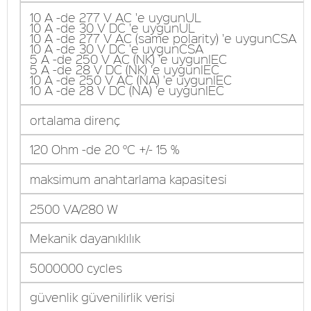
10 A -de 277 V AC 'e uygunUL
10 A -de 30 V DC 'e uygunUL
10 A -de 277 V AC (same polarity) 'e uygunCSA
10 A -de 30 V DC 'e uygunCSA
5 A -de 250 V AC (NK) 'e uygunIEC
5 A -de 28 V DC (NK) 'e uygunIEC
10 A -de 250 V AC (NA) 'e uygunIEC
10 A -de 28 V DC (NA) 'e uygunIEC
ortalama direnç
120 Ohm -de 20 °C +/- 15 %
maksimum anahtarlama kapasitesi
2500 VA/280 W
Mekanik dayanıklılık
5000000 cycles
güvenlik güvenilirlik verisi