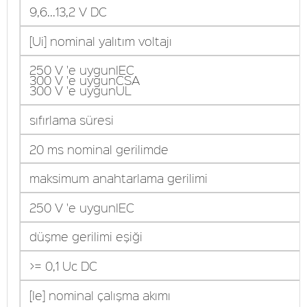
9,6...13,2 V DC
[Ui] nominal yalıtım voltajı
250 V 'e uygunIEC
300 V 'e uygunCSA
300 V 'e uygunUL
sıfırlama süresi
20 ms nominal gerilimde
maksimum anahtarlama gerilimi
250 V 'e uygunIEC
düşme gerilimi eşiği
>= 0,1 Uc DC
[Ie] nominal çalışma akımı