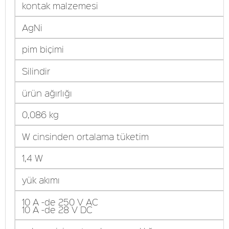
kontak malzemesi
AgNi
pim biçimi
Silindir
ürün ağırlığı
0,086 kg
W cinsinden ortalama tüketim
1,4 W
yük akımı
10 A -de 250 V AC
10 A -de 28 V DC