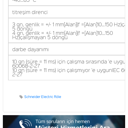
titreşim direnci
3 gn, genlik = +/- 1 mm[Alan](f =[Alan]10…150 Hz)ça
5 döngü
4 gn, genlik = +/- 1 mm[Alan](f =[Alan]10…150
Hz)çalışmayan 5 döngü
darbe dayanımı
10 gn (süre = 11 ms) için çalışma sırasında 'e uygu
60068-2-27
10 gn (süre = 11 ms) için çalışmıyor 'e uygunIEC 6
2-27
Schneider Electric Röle