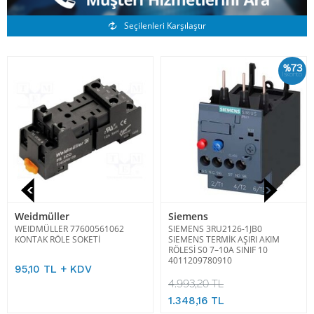
Benzer Ürünler
Seçilenleri Karşılaştır
%73
İskonto
Weidmüller
Siemens
WEIDMÜLLER 77600561062
SIEMENS 3RU2126-1JB0
KONTAK RÖLE SOKETİ
SIEMENS TERMİK AŞIRI AKIM
RÖLESİ S0 7–10A SINIF 10
4011209780910
95,10 TL + KDV
4.993,20 TL
1.348,16 TL