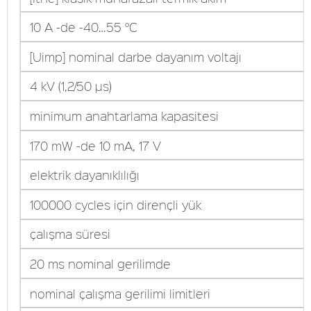
10 A -de -40…55 °C
[Uimp] nominal darbe dayanım voltajı
4 kV (1,2/50 µs)
minimum anahtarlama kapasitesi
170 mW -de 10 mA, 17 V
elektrik dayanıklılığı
100000 cycles için dirençli yük
çalışma süresi
20 ms nominal gerilimde
nominal çalışma gerilimi limitleri