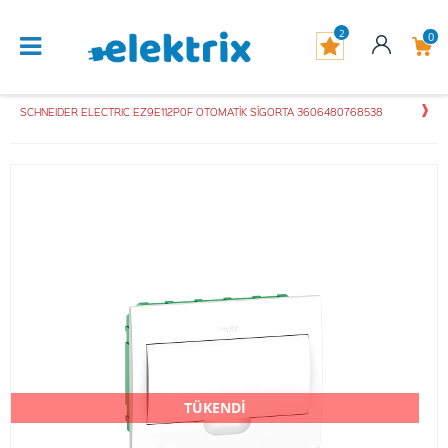
2
0
SCHNEIDER ELECTRIC EZ9E112P0F OTOMATİK SİGORTA 3606480768538
TÜKENDİ