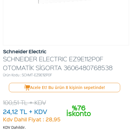
Schneider Electric
SCHNEIDER ELECTRIC EZ9E112P0F
OTOMATİK SİGORTA 3606480768538
Ürün Kodu : SCHMT-EZ9E112P0F
Acele Et! Bu ürün
8
kişinin sepetinde!
100,51
TL + KDV
%76
24,12
TL + KDV
İskonto
Kdv Dahil Fiyat : 28,95
KDV Dahildir.