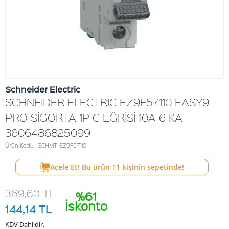
Schneider Electric
SCHNEIDER ELECTRIC EZ9F57110 EASY9
PRO SİGORTA 1P C EĞRİSİ 10A 6 KA
3606486825099
Ürün Kodu : SCHMT-EZ9F57110
Acele Et! Bu ürün
11
kişinin sepetinde!
369,60
TL
%61
İskonto
144,14
TL
KDV Dahildir.