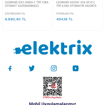
LEGRAND DX3 3X80A C TİPİ 10KA
LEGRAND 433341 XS4 3X10 C
OTOMAT 3245064086622
TİPİ 4,5KA OTOMATİK SİGORTA
23.760,00 TL
1.704,00 TL
6.890,40 TL
494,16 TL
Mobil Uygulamalarımız