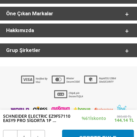
Öne Çıkan Markalar
Hakkımızda
Grup Şirketler
SCHNEIDER ELECTRIC EZ9F57110
369,60 TL
%61
İskonto
144,14 TL
EASY9 PRO SİGORTA 1P ...