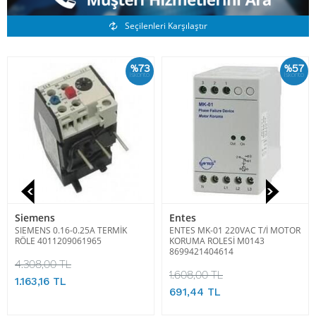
Benzer Ürünler
Seçilenleri Karşılaştır
%73
%57
İskonto
İskonto
Siemens
Entes
SIEMENS 0.16-0.25A TERMİK
ENTES MK-01 220VAC T/İ MOTOR
RÖLE 4011209061965
KORUMA ROLESİ M0143
8699421404614
4.308,00 TL
1.608,00 TL
1.163,16 TL
691,44 TL