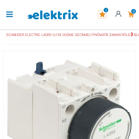
2
0
SCHNEIDER ELECTRIC LADR0 0,1-3S DÜŞME GECİKMELİ PNÖMATİK ZAMAN RÖLESİ BL