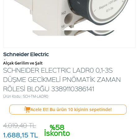
Schneider Electric
-
Alçak Gerilim ve Şalt
SCHNEIDER ELECTRIC LADR0 0,1-3S
DÜŞME GECİKMELİ PNÖMATİK ZAMAN
RÖLESİ BLOĞU 3389110386141
Ürün Kodu : SCH-TM-LADR0
Acele Et! Bu ürün
10
kişinin sepetinde!
4.019,40
TL
%58
İskonto
1.688,15
TL