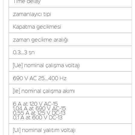
Time delay
zamanlayıcı tipi
Kapatma gecikmesi
zaman gecikme aralığı
0.3...3 sn
[Ue] nominal çalışma voltajı
690 V AC 25...400 Hz
[Ie] nominal çalışma akımı
6 A at 120 V AC-15
1,04 A at 690 V AC-15
0,55 A at 125 V DC-13
0,1 A at 600 V DC-13
[Ui] nominal yalıtım voltajı