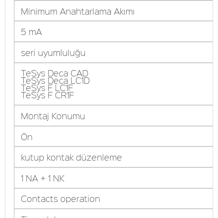
Minimum Anahtarlama Akımı
5 mA
seri uyumluluğu
TeSys Deca CAD
TeSys Deca LC1D
TeSys F LC1F
TeSys F CR1F
Montaj Konumu
Ön
kutup kontak düzenleme
1 NA + 1 NK
Contacts operation