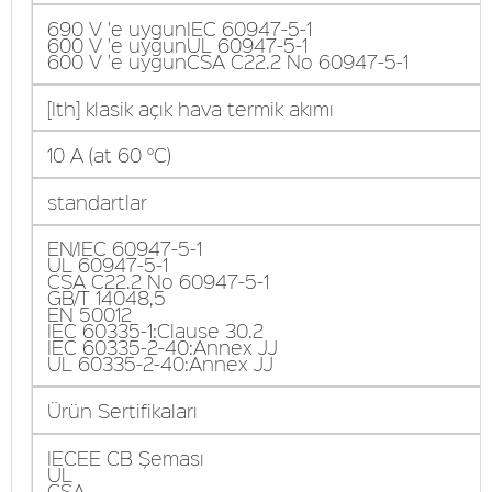
690 V 'e uygunIEC 60947-5-1
600 V 'e uygunUL 60947-5-1
600 V 'e uygunCSA C22.2 No 60947-5-1
[Ith] klasik açık hava termik akımı
10 A (at 60 °C)
standartlar
EN/IEC 60947-5-1
UL 60947-5-1
CSA C22.2 No 60947-5-1
GB/T 14048,5
EN 50012
IEC 60335-1:Clause 30.2
IEC 60335-2-40:Annex JJ
UL 60335-2-40:Annex JJ
Ürün Sertifikaları
IECEE CB Şeması
UL
CSA