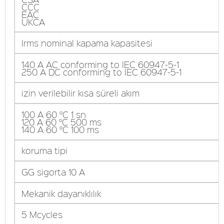
CCC
EAC
UKCA
Irms nominal kapama kapasitesi
140 A AC conforming to IEC 60947-5-1
250 A DC conforming to IEC 60947-5-1
izin verilebilir kısa süreli akım
100 A 60 °C 1 sn
120 A 60 °C 500 ms
140 A 60 °C 100 ms
koruma tipi
GG sigorta 10 A
Mekanik dayanıklılık
5 Mcycles