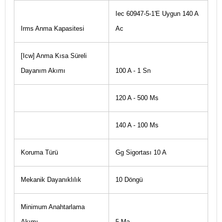
Iec 60947-5-1'E Uygun 140 A
Irms Anma Kapasitesi
Ac
[Icw] Anma Kısa Süreli
Dayanım Akımı
100 A - 1 Sn
120 A - 500 Ms
140 A - 100 Ms
Koruma Türü
Gg Sigortası 10 A
Mekanik Dayanıklılık
10 Döngü
Minimum Anahtarlama
Akımı
5 Ma