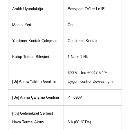
Aralık Uyumluluğu
Easypact Tv'Ler Lc1E
Montaj Yeri
Ön
Yardımcı Kontak Çalışması
Gecikmeli Kontak
Kutup Temas Bileşimi
1 Na + 1 Nk
690 V - Iec 60947-5-1'E
[Ui] Anma Yalıtım Gerilimi
Uygun Kontrol Devresi İçin
[Ue] Anma Çalışma Gerilimi
<= 690V
[Ith] Geleneksel Serbest
Hava Termal Akımı
8 A (60 °C'De)