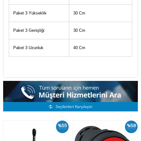
Paket 3 Yükseklik
30 Cm
Paket 3 Genişliği
30 Cm
Paket 3 Uzunluk
40 Cm
Benzer Ürünler
Seçilenleri Karşılaştır
%55
%58
İskonto
İskonto