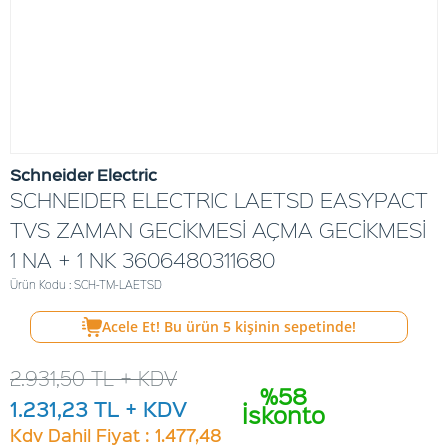
Schneider Electric
SCHNEIDER ELECTRIC LAETSD EASYPACT
TVS ZAMAN GECİKMESİ AÇMA GECİKMESİ
1 NA + 1 NK 3606480311680
Ürün Kodu : SCH-TM-LAETSD
Acele Et! Bu ürün
5
kişinin sepetinde!
2.931,50
TL + KDV
%58
1.231,23
TL + KDV
İskonto
Kdv Dahil Fiyat : 1.477,48