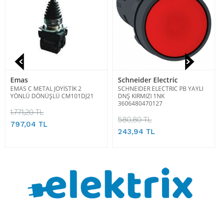
Emas
Schneider Electric
EMAS C METAL JOYİSTİK 2
SCHNEIDER ELECTRIC PB YAYLI
YÖNLÜ DÖNÜŞLÜ CM101DJ21
DNŞ KIRMIZI 1NK
3606480470127
1.771,20 TL
580,80 TL
797,04 TL
243,94 TL