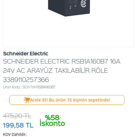
Schneider Electric
SCHNEIDER ELECTRIC RSB1A160B7 16A
24V AC ARAYÜZ TAKILABİLİR RÖLE
3389110257366
Ürün Kodu : SCH-TM-RSB1A160B7
Acele Et! Bu ürün
15
kişinin sepetinde!
475,20
TL
%58
İskonto
199,58
TL
KDV Dahildir.