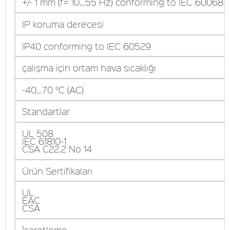
+/- 1 mm (f= 10…55 Hz) conforming to IEC 60068-
IP koruma derecesi
IP40 conforming to IEC 60529
çalışma için ortam hava sıcaklığı
-40…70 °C (AC)
Standartlar
UL 508
IEC 61810-1
CSA C22.2 No 14
Ürün Sertifikaları
UL
EAC
CSA
İşaretleme