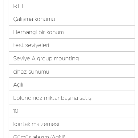
RT I
Çalışma konumu
Herhangi bir konum
test seviyeleri
Seviye A group mounting
cihaz sunumu
Açılı
bölünemez miktar başına satış
10
kontak malzemesi
Gümüş alaşım (AgNi)