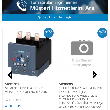
Benzer Ürünler
Seçilenleri Karşılaştır
%73
%73
İskonto
İskonto
Siemens
Siemens
SIEMENS TERMİK RÖLE BOY 3
SIEMENS 0.1-0.16A TERMİK RÖLE
VİDALI 57-75A 4047621012902
FAZ KORUMALİ ÇEVRE
SİCAKLİĞİNA UYUMLU EL VE
OTOMATİK KONUMLU
14.829,60 TL
KONTAKTÖR ÜZERİNE MONTAJA
4.003,99 TL
UYGUN BOY 0 4011209061958