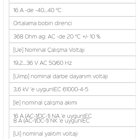
16 A -de -40…40 °C
Ortalama bobin direnci
368 Ohm ag: AC -de 20 °C +/- 10 %
[Ue] Nominal Çalışma Voltajı
19,2...36 V AC 50/60 Hz
[Uimp] nominal darbe dayanım voltajı
3,6 kV 'e uygunIEC 61000-4-5
[Ie] nominal çalışma akımı
16 A (AC-1/DC-1) NA 'e uygunIEC
8 A (AC-1/DC-1) NK 'e uygunIEC
[Ui] nominal yalıtım voltajı