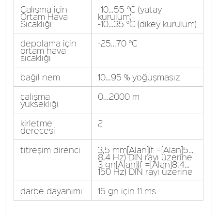
Çalışma için
-10…55 °C (yatay
Ortam Hava
kurulum)
Sıcaklığı
-10…35 °C (dikey kurulum)
depolama için
-25…70 °C
ortam hava
sıcaklığı
bağıl nem
10…95 % yoğuşmasız
çalışma
0...2000 m
yüksekliği
kirletme
2
derecesi
titreşim direnci
3,5 mm[Alan](f =[Alan]5…
8,4 Hz) DIN rayı üzerine
3 gn[Alan](f =[Alan]8,4…
150 Hz) DIN rayı üzerine
darbe dayanımı
15 gn için 11 ms