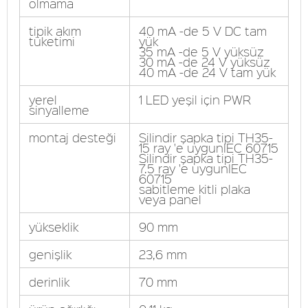
olmama
tipik akım
40 mA -de 5 V DC tam
tüketimi
yük
35 mA -de 5 V yüksüz
30 mA -de 24 V yüksüz
40 mA -de 24 V tam yük
yerel
1 LED yeşil için PWR
sinyalleme
montaj desteği
Silindir şapka tipi TH35-
15 ray 'e uygunIEC 60715
Silindir şapka tipi TH35-
7.5 ray 'e uygunIEC
60715
sabitleme kitli plaka
veya panel
yükseklik
90 mm
genişlik
23,6 mm
derinlik
70 mm