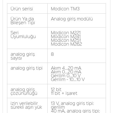
Ürün serisi
Modicon TM3
Ürün Ya da
Analog giriş modülü
Bileşen Tipi
Seri
Modicon M221
Uyumluluğu
Modicon M241
Modicon M251
Modicon M262
analog giriş
8
sayısı
analog giriş tipi
Akım 4...20 mA
Akım 0...20 mA
Gerilim 0...10 V
Gerilim - 10...10 V
analog giriş
12 bit
çözünürlüğü
11 bit + işaret
izin verilebilir
13 V, analog giris tipi:
sürekli aşırı yük
gerilim
40 mA, analog giris tipi: