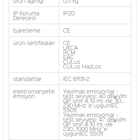
ürün ağırlığı
0,11 kg
IP Koruma
IP20
Derecesi
İşaretleme
CE
ürün sertifikaları
CE
UKCA
RCM
EAC
CULus
CULus HazLoc
standartlar
IEC 61131-2
elektromanyetik
Yayılmalı emisyonlar -
emisyon
test seviyesi: 40 dBμV/m
QP sınıf A 10 m) -de 30…
230 MHz 'e uygunIEC
55011
Yayılmalı emisyonlar -
test seviyesi: 47 dBμV/m
QP sınıf A 10 m) -de
230…1000 MHz 'e
uygunIEC 55011