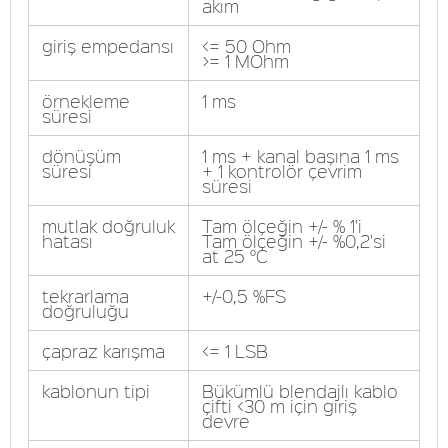
akım
giriş empedansı
<= 50 Ohm
>= 1 MOhm
örnekleme
1 ms
süresi
dönüşüm
1 ms + kanal başına 1 ms
süresi
+ 1 kontrolör çevrim
süresi
mutlak doğruluk
Tam ölçeğin +/- % 1'i
hatası
Tam ölçeğin +/- %0,2'si
at 25 °C
tekrarlama
+/-0,5 %FS
doğruluğu
çapraz karışma
<= 1 LSB
kablonun tipi
Bükümlü blendajlı kablo
çifti <30 m için giriş
devre