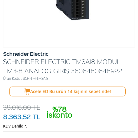
Schneider Electric
SCHNEIDER ELECTRIC TM3AI8 MODUL
TM3-8 ANALOG GİRİŞ 3606480648922
Ürün Kodu : SCH-TM-TM3AI8
Acele Et! Bu ürün
14
kişinin sepetinde!
38.016,00
TL
%78
İskonto
8.363,52
TL
KDV Dahildir.