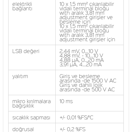
elektrikli
10 x 1,5 mm² çıkarılabilir
bağlantı
vidalı terminal bloğu
with aralık 3,81 mm
adjustment girişler ve
besleme için
10 x 1,5 mm² çıkarılabilir
vidalı terminal bloğu
with aralık 3,81 mm
adjustment girişler için
LSB değeri
2,44 mV, 0...10 V
4,88 mV, - 10...10 V
4,88 µA, 0...20 mA
3,91 µA, 4...20 mA
yalıtım
Giriş ve besleme
arasında -de 1500 V AC
Giriş ve dahili lojik
arasında -de 500 V AC
mikro kırılmalara
10 ms
bağışıklık
sıcaklık sapması
+/- 0,01 %FS/°C
doğrusal
+/- 0,2 %FS