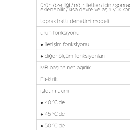
ürün özelliği / nötr iletken için / sonr
eklenebilir / kısa devre ve aşırı yük k
toprak hattı denetimi modeli
ürün fonksiyonu
● iletişim fonksiyonu
● diğer ölçüm fonksiyonları
MB başına net ağırlık
Elektrik
işletim akımı
● 40 °C'de
● 45 °C'de
● 50 °C'de