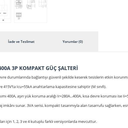
İade ve Teslimat
Yorumlar (0)
 400A 3P KOMPAKT GÜÇ ŞALTERİ
vre durumlarında bağlantıyı güvenli şekilde keserek tesislerin etkin korunma
 415V’ta Icu=55kA anahtarlama kapasitesine sahiptir (M sınıfı).
ımı 400A, aşırı yük koruma aralığı Ir=280A...400A, kısa devre koruması ise Ii=5
aj imkânı sunar. 3VA serisi, kompakt tasarımıyla alan tasarrufu sağlarken, esn
rı için 1, 2, 3 ve 4 kutuplu farklı versiyonlarda mevcuttur.