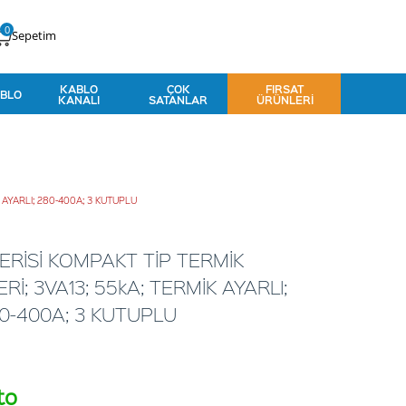
0
Sepetim
KABLO
ÇOK
FIRSAT
BLO
KANALI
SATANLAR
ÜRÜNLERI
 AYARLI; 280-400A; 3 KUTUPLU
RİSİ KOMPAKT TİP TERMİK
İ; 3VA13; 55kA; TERMİK AYARLI;
80-400A; 3 KUTUPLU
to