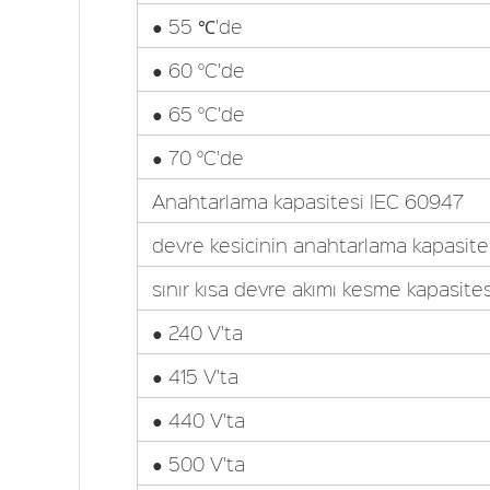
● 55 ℃'de
● 60 °C'de
● 65 °C'de
● 70 °C'de
Anahtarlama kapasitesi IEC 60947
devre kesicinin anahtarlama kapasitesi
sınır kısa devre akımı kesme kapasitesi
● 240 V'ta
● 415 V'ta
● 440 V'ta
● 500 V'ta