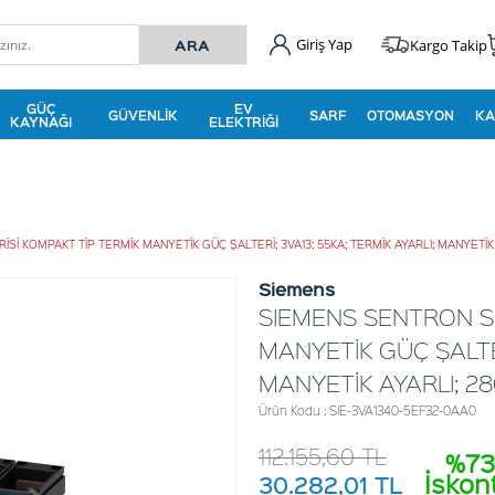
Giriş Yap
Kargo Takip
GÜÇ
EV
GÜVENLIK
SARF
OTOMASYON
KA
KAYNAĞI
ELEKTRIĞI
Sİ KOMPAKT TİP TERMİK MANYETİK GÜÇ ŞALTERİ; 3VA13; 55KA; TERMİK AYARLI; MANYETİK
Siemens
SIEMENS SENTRON SE
MANYETİK GÜÇ ŞALTER
MANYETİK AYARLI; 2
Ürün Kodu : SIE-3VA1340-5EF32-0AA0
112.155,60
TL
%73
İskon
30.282,01
TL