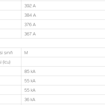
392 A
384 A
376 A
367 A
 sınıfı
M
 (Icu)
85 kA
55 kA
55 kA
36 kA