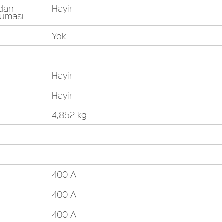
adan
Hayir
oruması
Yok
Hayir
Hayir
4,852 kg
400 A
400 A
400 A