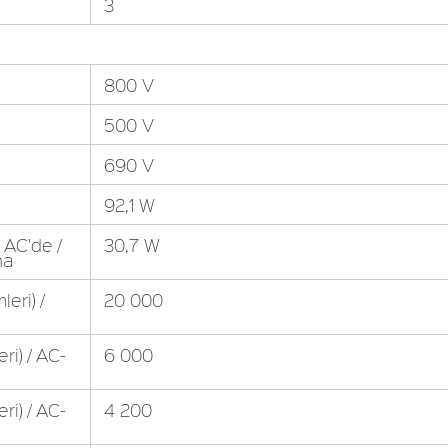
3
800 V
500 V
690 V
92,1 W
 AC'de /
30,7 W
na
eri) /
20 000
eri) / AC-
6 000
eri) / AC-
4 200