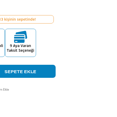
13
kişinin sepetinde!
li
9 Aya Varan
Taksit Seçeneği
SEPETE EKLE
m Ekle