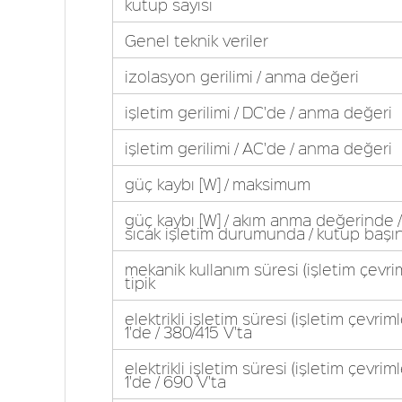
kutup sayısı
Genel teknik veriler
izolasyon gerilimi / anma değeri
işletim gerilimi / DC'de / anma değeri
işletim gerilimi / AC'de / anma değeri
güç kaybı [W] / maksimum
güç kaybı [W] / akım anma değerinde /
sıcak işletim durumunda / kutup başı
mekanik kullanım süresi (işletim çevriml
tipik
elektrikli işletim süresi (işletim çevriml
1'de / 380/415 V'ta
elektrikli işletim süresi (işletim çevriml
1'de / 690 V'ta