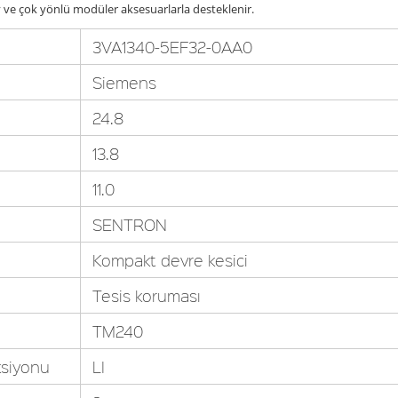
ay ve çok yönlü modüler aksesuarlarla desteklenir.
3VA1340-5EF32-0AA0
Siemens
24.8
13.8
11.0
SENTRON
Kompakt devre kesici
Tesis koruması
TM240
ksiyonu
LI