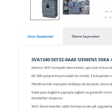
Ürün Özellikleri
Ödeme Seçenekleri
3VA1340-5EF32-0AA0 SIEMENS 55KA
Sentron 3VA1 kompakt devre kesici, aşırı yük ve kısa de
IEC 400 çerçeve boyutundaki bu model, 3 kutupludur ve
TM240 termik-manyetik tetikleyici ile donatılır; anma ak
Vidalı yassı bağlantı yapısıyla sağlam ve güvenilir mont
standartlar oluşturur.
3VA1 devre kesiciler; sabit montaj ve tak-çek uygulamala