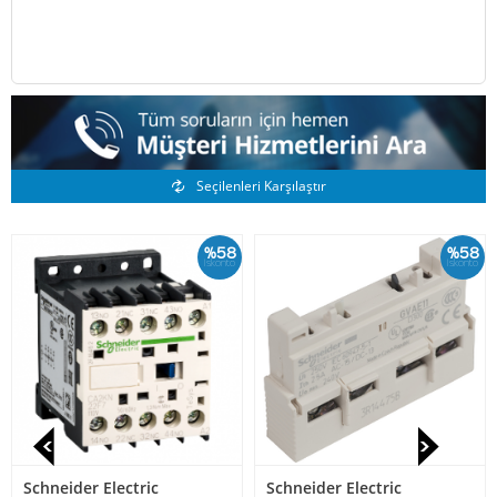
Benzer Ürünler
Seçilenleri Karşılaştır
%58
%58
İskonto
İskonto
Schneider Electric
Schneider Electric