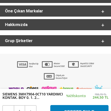
Öne Çıkan Markalar
Hakkımızda
Grup Şirketler
SIEMENS 3MH7904-0CT10 YARDIMCI
788,70 TL
%69
İskonto
244,50 TL
KONTAK. BOY 0. 1. 2...