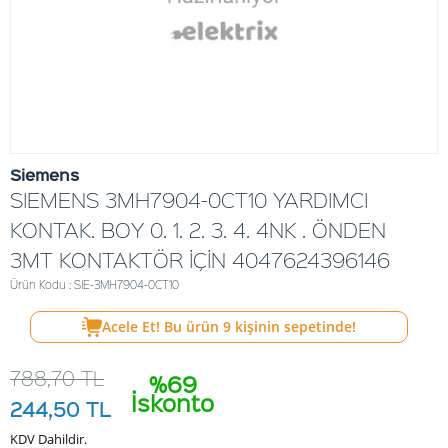
Siemens
SIEMENS 3MH7904-0CT10 YARDIMCI
KONTAK. BOY 0. 1. 2. 3. 4. 4NK . ÖNDEN
3MT KONTAKTÖR İÇİN 4047624396146
Ürün Kodu : SIE-3MH7904-0CT10
Acele Et! Bu ürün
9
kişinin sepetinde!
788,70
TL
%69
İskonto
244,50
TL
KDV Dahildir.