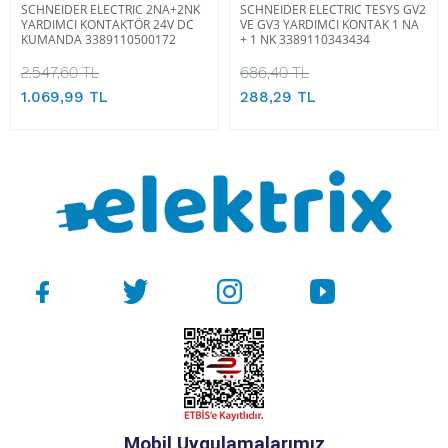
SCHNEIDER ELECTRIC 2NA+2NK
SCHNEIDER ELECTRIC TESYS GV2
YARDIMCI KONTAKTÖR 24V DC
VE GV3 YARDIMCI KONTAK 1 NA
KUMANDA 3389110500172
+ 1 NK 3389110343434
2.547,60 TL
686,40 TL
1.069,99 TL
288,29 TL
Mobil Uygulamalarımız