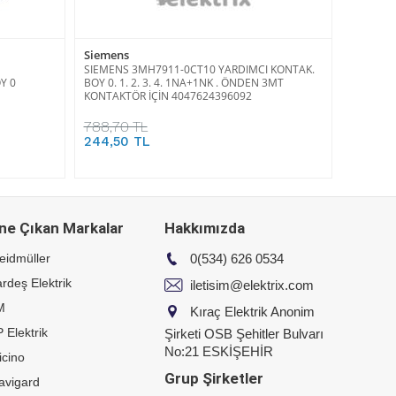
Siemens
SIEMENS 3MH7911-0CT10 YARDIMCI KONTAK.
Y 0
BOY 0. 1. 2. 3. 4. 1NA+1NK . ÖNDEN 3MT
KONTAKTÖR İÇİN 4047624396092
788,70 TL
244,50 TL
ne Çıkan Markalar
Hakkımızda
eidmüller
0(534) 626 0534
rdeş Elektrik
iletisim@elektrix.com
M
Kıraç Elektrik Anonim
 Elektrik
Şirketi OSB Şehitler Bulvarı
No:21 ESKİŞEHİR
icino
Grup Şirketler
avigard