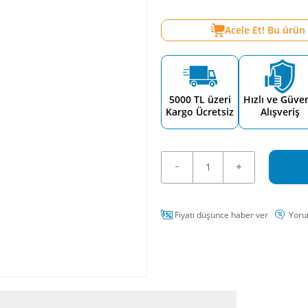
Acele Et! Bu ürün
5000 TL üzeri
Hızlı ve Güven
Kargo Ücretsiz
Alışveriş
Fiyatı düşünce haber ver
Yoru