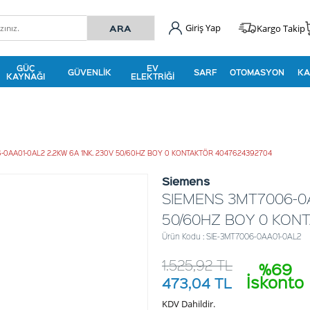
Giriş Yap
Kargo Takip
GÜÇ
EV
GÜVENLIK
SARF
OTOMASYON
KA
KAYNAĞI
ELEKTRIĞI
0AA01-0AL2 2.2KW 6A 1NK. 230V 50/60HZ BOY 0 KONTAKTÖR 4047624392704
Siemens
SIEMENS 3MT7006-0A
50/60HZ BOY 0 KON
Ürün Kodu : SIE-3MT7006-0AA01-0AL2
1.525,92
TL
%69
İskonto
473,04
TL
KDV Dahildir.