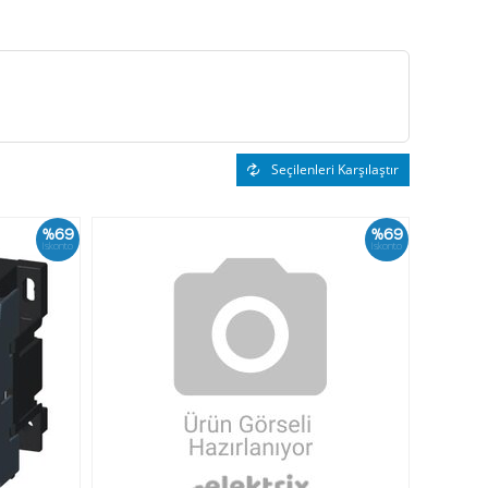
Seçilenleri Karşılaştır
%69
%69
İskonto
İskonto