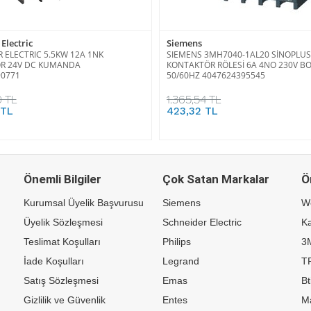
Electric
Siemens
 ELECTRIC 5.5KW 12A 1NK
SIEMENS 3MH7040-1AL20 SİNOPLUS
R 24V DC KUMANDA
KONTAKTÖR RÖLESİ 6A 4NO 230V BO
90771
50/60HZ 4047624395545
0 TL
1.365,54 TL
 TL
423,32 TL
Önemli Bilgiler
Çok Satan Markalar
Ö
Kurumsal Üyelik Başvurusu
Siemens
W
Üyelik Sözleşmesi
Schneider Electric
Ka
Teslimat Koşulları
Philips
3
İade Koşulları
Legrand
TP
Satış Sözleşmesi
Emas
Bt
Gizlilik ve Güvenlik
Entes
M