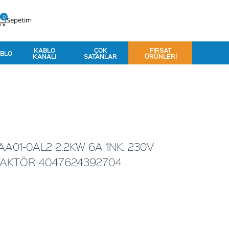
0
Sepetim
KABLO
ÇOK
FIRSAT
BLO
KANALI
SATANLAR
ÜRÜNLERI
A01-0AL2 2.2KW 6A 1NK. 230V
TAKTÖR 4047624392704