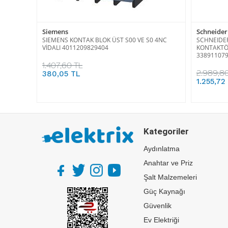
Siemens
Schneider 
SIEMENS KONTAK BLOK ÜST S00 VE S0 4NC
SCHNEIDER
VİDALI 4011209829404
KONTAKTÖ
33891107
1.407,60 TL
2.989,8
380,05 TL
1.255,72
Kategoriler
Aydınlatma
Anahtar ve Priz
Şalt Malzemeleri
Güç Kaynağı
Güvenlik
Ev Elektriği