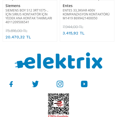
Siemens
Entes
SIEMENS BOY S12 3RT1075-..
ENTES 33,3KVAR 400V
İÇİN SIRIUS KONTAKTÖR İÇİN
KOMPANZASYON KONTAKTÖRÜ
YEDEK ANA KONTAK TAKIMLARI
M1419 8699421400050
4011209506541
7.944,00 TL
75.816,00 TL
3.415,92 TL
20.470,32 TL