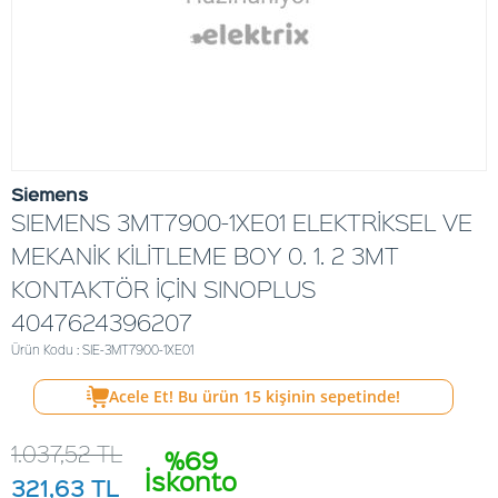
Siemens
SIEMENS 3MT7900-1XE01 ELEKTRİKSEL VE
MEKANİK KİLİTLEME BOY 0. 1. 2 3MT
KONTAKTÖR İÇİN SINOPLUS
4047624396207
Ürün Kodu : SIE-3MT7900-1XE01
Acele Et! Bu ürün
15
kişinin sepetinde!
1.037,52
TL
%69
İskonto
321,63
TL