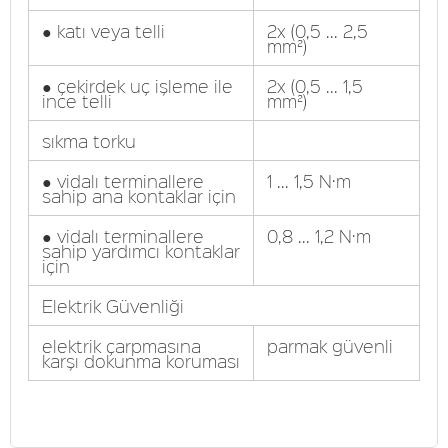
● katı veya telli
2x (0,5 ... 2,5
mm²)
● çekirdek uç işleme ile
2x (0,5 ... 1,5
ince telli
mm²)
sıkma torku
● vidalı terminallere
1 ... 1,5 N·m
sahip ana kontaklar için
● vidalı terminallere
0,8 ... 1,2 N·m
sahip yardımcı kontaklar
için
Elektrik Güvenliği
elektrik çarpmasına
parmak güvenli
karşı dokunma koruması