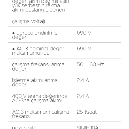
değeri akım bağımlı aşırı
yük serbest bırakma
akımı başlangıç ​​değeri
çalışma voltajı
● derecelendirilmiş
690 V
değer
● AC-3 nominal değer
690 V
maksimumunda
çalışma frekansı anma
50 ... 60 Hz
değeri
işletme akımı anma
2,4 A
değeri
400 V anma değerinde
2,4 A
AC-3'te çalışma akımı
AC-3 maksimum çalışma
25 1/saat
frekansı
gezi sınıfı
SINIF 10A