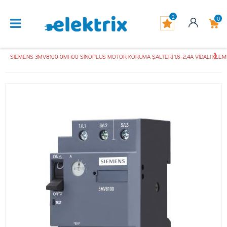
2
0
SIEMENS 3MV8100-0MH00 SİNOPLUS MOTOR KORUMA ŞALTERİ 1,6–2,4A VİDALI KLE