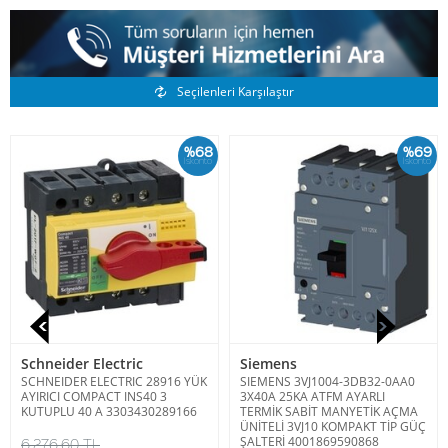
Benzer Ürünler
Seçilenleri Karşılaştır
%68
%69
İskonto
İskonto
Schneider Electric
Siemens
SCHNEIDER ELECTRIC 28916 YÜK
SIEMENS 3VJ1004-3DB32-0AA0
AYIRICI COMPACT INS40 3
3X40A 25KA ATFM AYARLI
KUTUPLU 40 A 3303430289166
TERMİK SABİT MANYETİK AÇMA
ÜNİTELİ 3VJ10 KOMPAKT TİP GÜÇ
ŞALTERİ 4001869590868
6.276,60 TL