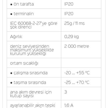
● ön tarafta
IP20
● terminalin
IP20
IEC 60068-2-27'ye göre
25g / 11 ms
şok direnci
Ağırlık
0,29 kg
deniz seviyesinden
2 000 metre
maksimum yükseklikte
kurulum yüksekliği
ortam sıcaklığı
● çalışma sırasında
-20 ... +55 °C
● taşıma sırasında
-25 ... +70 °C
ana akım devresi için
3
kutup sayısı
ayarlanabilir akım tepki
1,6 A