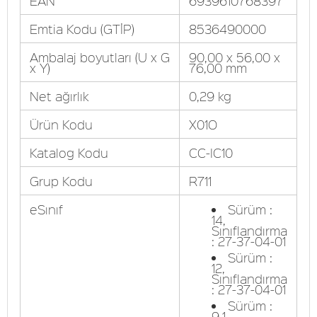
EAN
6939610768397
Emtia Kodu (GTİP)
8536490000
Ambalaj boyutları (U x G
90,00 x 56,00 x
x Y)
76,00 mm
Net ağırlık
0,29 kg
Ürün Kodu
X01O
Katalog Kodu
CC-IC10
Grup Kodu
R711
eSınıf
Sürüm :
14,
Sınıflandırma
: 27-37-04-01
Sürüm :
12,
Sınıflandırma
: 27-37-04-01
Sürüm :
9.1,