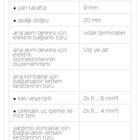
● yan tarafta
9 mm
● aşağı doğru
20 mm
ana akım devresi için
vidalı terminaller
elektrik bağlantı türü
ana akım devresi için
Üst ve alt
elektrik
konnektörlerinin
düzenlenmesi
ana kontaklar için
bağlanabilir iletken
kesitlerinin türü
● katı veya telli
2x (1 ... 6 mm²)
● çekirdek uç işleme ile
2x (1 ... 4 mm²)
ince telli
yardımcı kontaklar için
bağlanabilir iletken
kesitlerinin türü