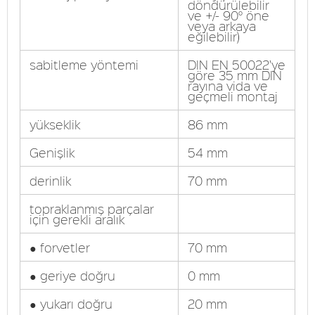
döndürülebilir
ve +/- 90° öne
veya arkaya
eğilebilir)
sabitleme yöntemi
DIN EN 50022'ye
göre 35 mm DIN
rayına vida ve
geçmeli montaj
yükseklik
86 mm
Genişlik
54 mm
derinlik
70 mm
topraklanmış parçalar
için gerekli aralık
● forvetler
70 mm
● geriye doğru
0 mm
● yukarı doğru
20 mm