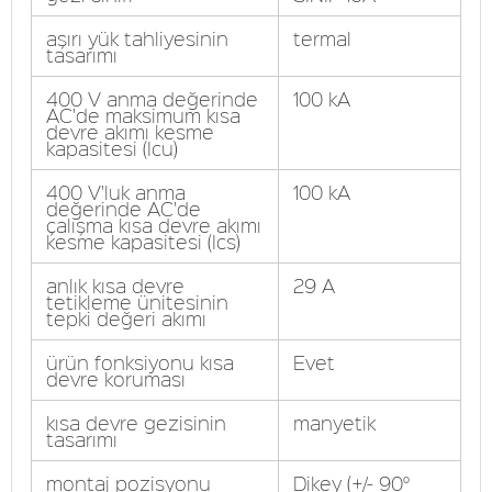
aşırı yük tahliyesinin
termal
tasarımı
400 V anma değerinde
100 kA
AC'de maksimum kısa
devre akımı kesme
kapasitesi (Icu)
400 V'luk anma
100 kA
değerinde AC'de
çalışma kısa devre akımı
kesme kapasitesi (Ics)
anlık kısa devre
29 A
tetikleme ünitesinin
tepki değeri akımı
ürün fonksiyonu kısa
Evet
devre koruması
kısa devre gezisinin
manyetik
tasarımı
montaj pozisyonu
Dikey (+/- 90°