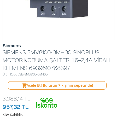
Siemens
SIEMENS 3MV8100-0MH00 SİNOPLUS
MOTOR KORUMA ŞALTERİ 1,6–2,4A VİDALI
KLEMENS 6939610768397
Ürün Kodu : SIE-3MV8100-0MH00
Acele Et! Bu ürün
7
kişinin sepetinde!
3.088,14
TL
%69
İskonto
957,32
TL
KDV Dahildir.