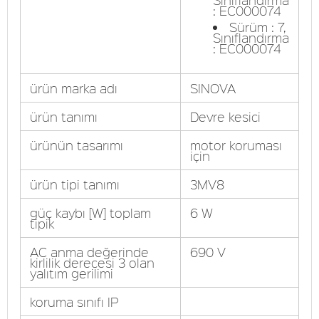
: EC000074
Sürüm : 7,
Sınıflandırma
: EC000074
ürün marka adı
SINOVA
ürün tanımı
Devre kesici
ürünün tasarımı
motor koruması
için
ürün tipi tanımı
3MV8
güç kaybı [W] toplam
6 W
tipik
AC anma değerinde
690 V
kirlilik derecesi 3 olan
yalıtım gerilimi
koruma sınıfı IP