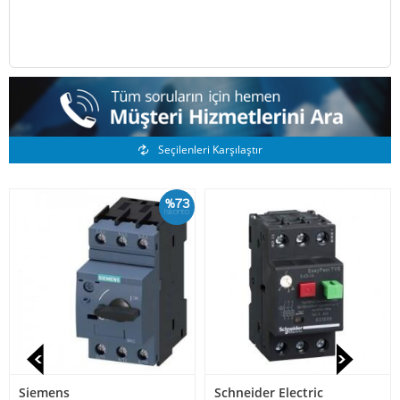
Benzer Ürünler
Seçilenleri Karşılaştır
%73
İskonto
Siemens
Schneider Electric