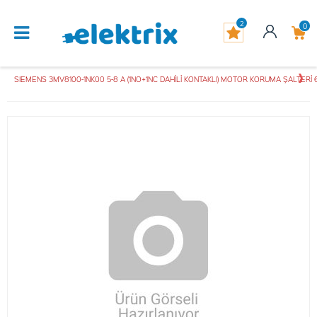
2
0
SIEMENS 3MV8100-1NK00 5-8 A (1NO+1NC DAHİLİ KONTAKLI) MOTOR KORUMA ŞALTERİ