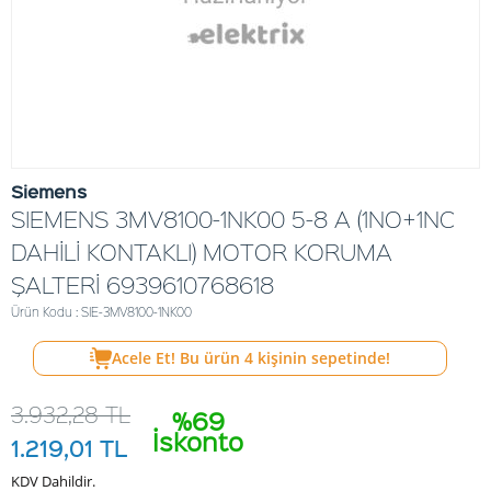
Siemens
SIEMENS 3MV8100-1NK00 5-8 A (1NO+1NC
DAHİLİ KONTAKLI) MOTOR KORUMA
ŞALTERİ 6939610768618
Ürün Kodu : SIE-3MV8100-1NK00
Acele Et! Bu ürün
4
kişinin sepetinde!
3.932,28
TL
%69
İskonto
1.219,01
TL
KDV Dahildir.