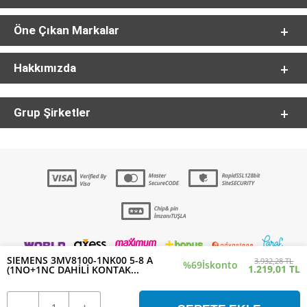
Öne Çıkan Markalar
Hakkımızda
Grup Şirketler
SIEMENS 3MV8100-1NK00 5-8 A
3.932,28 TL
%69
İskonto
1.219,01 TL
(1NO+1NC DAHİLİ KONTAK...