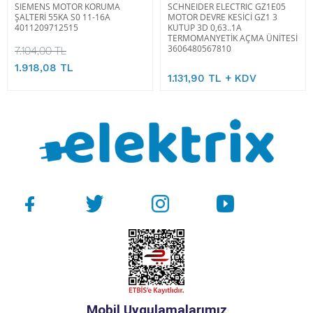
SIEMENS MOTOR KORUMA
SCHNEIDER ELECTRIC GZ1E05
ŞALTERİ 55KA S0 11-16A
MOTOR DEVRE KESİCİ GZ1 3
4011209712515
KUTUP 3D 0,63..1A
TERMOMANYETİK AÇMA ÜNİTESİ
3606480567810
7.104,00 TL
1.918,08 TL
1.131,90 TL + KDV
Mobil Uygulamalarımız