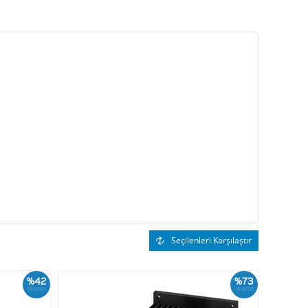
Seçilenleri Karşılaştır
%42
%73
İskonto
İskonto