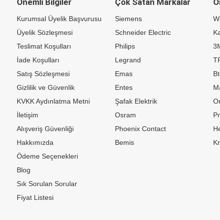
Önemli Bilgiler
Çok Satan Markalar
Ö
Kurumsal Üyelik Başvurusu
Siemens
W
Üyelik Sözleşmesi
Schneider Electric
Ka
Teslimat Koşulları
Philips
3
İade Koşulları
Legrand
TP
Satış Sözleşmesi
Emas
Bt
Gizlilik ve Güvenlik
Entes
M
KVKK Aydınlatma Metni
Şafak Elektrik
Or
İletişim
Osram
P
Alışveriş Güvenliği
Phoenix Contact
H
Hakkımızda
Bemis
K
Ödeme Seçenekleri
Blog
Sık Sorulan Sorular
Fiyat Listesi