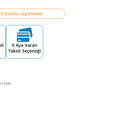
13
kişinin sepetinde!
li
9 Aya Varan
Taksit Seçeneği
m Ekle