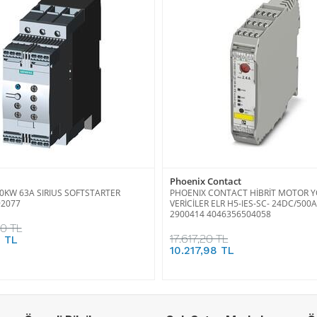
Phoenix Contact
0KW 63A SIRIUS SOFTSTARTER
PHOENIX CONTACT HİBRİT MOTOR Y
92077
VERİCİLER ELR H5-IES-SC- 24DC/500
2900414 4046356504058
40 TL
17.617,20 TL
3 TL
10.217,98 TL