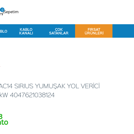
0
Sepetim
KABLO
ÇOK
FIRSAT
BLO
KANALI
SATANLAR
ÜRÜNLERI
4
C14 SIRIUS YUMUŞAK YOL VERİCİ
kW 4047621038124
3
nto