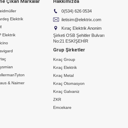
ne Çıkan Markalar
Hakkımızda
eidmüller
0(534) 626 0534
rdeş Elektrik
iletisim@elektrix.com
M
Kıraç Elektrik Anonim
 Elektrik
Şirketi OSB Şehitler Bulvarı
No:21 ESKİŞEHİR
icino
Grup Şirketler
avigard
taç
Kıraç Group
rysmian
Kıraç Elektrik
ellermanTyton
Kıraç Metal
raus & Naimer
Kıraç Otomasyon
Kıraç Galvaniz
ZKR
Emcekare