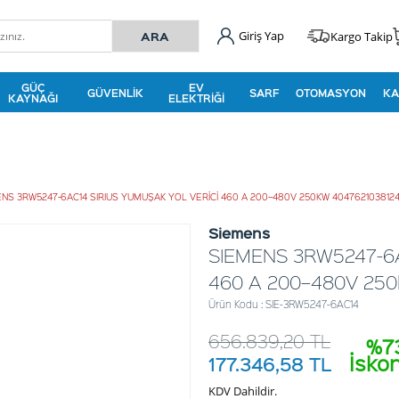
Giriş Yap
Kargo Takip
GÜÇ
EV
GÜVENLIK
SARF
OTOMASYON
KA
KAYNAĞI
ELEKTRIĞI
NS 3RW5247-6AC14 SIRIUS YUMUŞAK YOL VERİCİ 460 A 200–480V 250KW 404762103812
Siemens
SIEMENS 3RW5247-6A
460 A 200–480V 250
Ürün Kodu : SIE-3RW5247-6AC14
656.839,20
TL
%7
İsko
177.346,58
TL
KDV Dahildir.