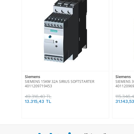
Siemens
Siemens
SIEMENS 15KW 32A SIRIUS SOFTSTARTER
SIEMENS 3
4011209719453
40112096
49.316,40 TL
115.346,
13.315,43 TL
31.143,5