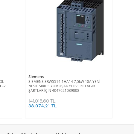
Siemens
OL
SIEMENS 3RW5514-1HA14 7,5kW 18A YENİ
AC-2
NESİL SIRIUS YUMUŞAK YOLVERİCİ AĞIR
ŞARTLAR İÇİN 4047621039008
141.015,60 TL
38.074,21 TL