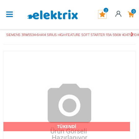
2
0
SIEMENS 3RW5534-6HA14 SIRIUS HIGH-FEATURE SOFT STARTER 113A 55KW 40476210
TÜKENDİ