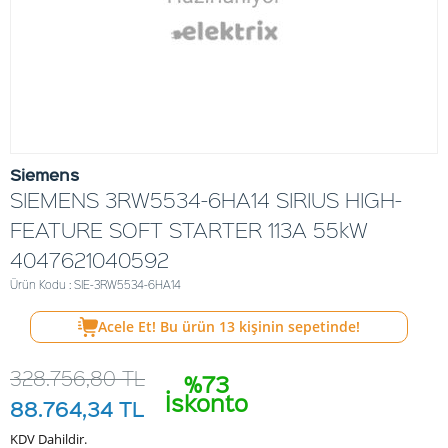
Siemens
SIEMENS 3RW5534-6HA14 SIRIUS HIGH-
FEATURE SOFT STARTER 113A 55kW
4047621040592
Ürün Kodu : SIE-3RW5534-6HA14
Acele Et! Bu ürün
13
kişinin sepetinde!
328.756,80
TL
%73
İskonto
88.764,34
TL
KDV Dahildir.