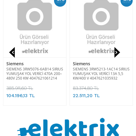
İskonto
İskonto
Siemens
Siemens
SIEMENS 3RW5076-6AB14 SIRIUS
SIEMENS 3RW5213-1AC14 SIRIUS
YUMUŞAK YOL VERİCİ 470A 200–
YUMUŞAK YOL VERİCİ 13A 5,5
480V 250 KW 4047621061214
KW/400 V 4047621035932
385.911,60 TL
83.374,80 TL
104.196,13 TL
22.511,20 TL