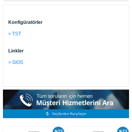
Konfigüratörler
> TST
Linkler
> SIOS
Benzer Ürünler
Seçilenleri Karşılaştır
%73
%73