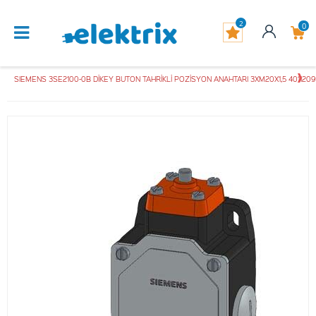
2
0
SIEMENS 3SE2100-0B DİKEY BUTON TAHRİKLİ POZİSYON ANAHTARI 3XM20X1,5 401120