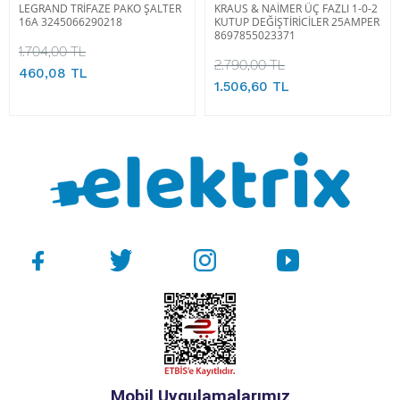
LEGRAND TRİFAZE PAKO ŞALTER
KRAUS & NAİMER ÜÇ FAZLI 1-0-2
16A 3245066290218
KUTUP DEĞİŞTİRİCİLER 25AMPER
8697855023371
1.704,00 TL
2.790,00 TL
460,08 TL
1.506,60 TL
Mobil Uygulamalarımız