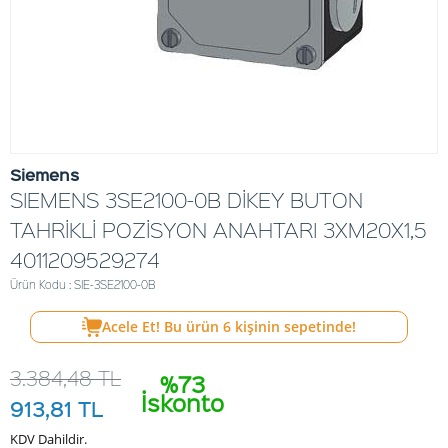
Siemens
SIEMENS 3SE2100-0B DİKEY BUTON
TAHRİKLİ POZİSYON ANAHTARI 3XM20X1,5
4011209529274
Ürün Kodu : SIE-3SE2100-0B
Acele Et! Bu ürün
6
kişinin sepetinde!
3.384,48
TL
%73
İskonto
913,81
TL
KDV Dahildir.