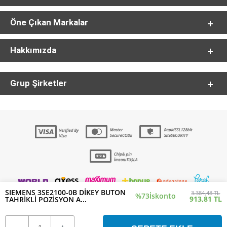
Öne Çıkan Markalar
Hakkımızda
Grup Şirketler
SIEMENS 3SE2100-0B DİKEY BUTON
3.384,48 TL
%73
İskonto
913,81 TL
TAHRİKLİ POZİSYON A...