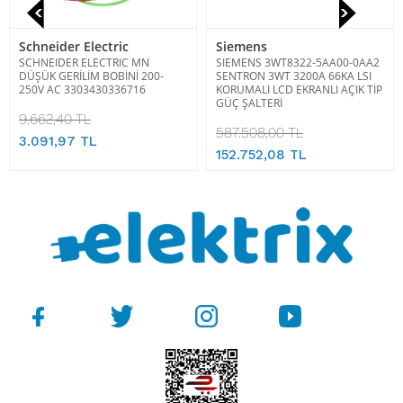
Schneider Electric
Siemens
SCHNEIDER ELECTRIC MN
SIEMENS 3WT8322-5AA00-0AA2
DÜŞÜK GERİLİM BOBİNİ 200-
SENTRON 3WT 3200A 66KA LSI
250V AC 3303430336716
KORUMALI LCD EKRANLI AÇIK TİP
GÜÇ ŞALTERİ
9.662,40 TL
587.508,00 TL
3.091,97 TL
152.752,08 TL