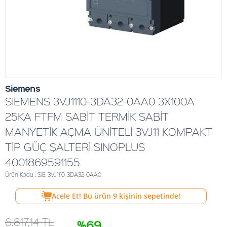
Siemens
SIEMENS 3VJ1110-3DA32-0AA0 3X100A
25KA FTFM SABİT TERMİK SABİT
MANYETİK AÇMA ÜNİTELİ 3VJ11 KOMPAKT
TİP GÜÇ ŞALTERİ SINOPLUS
4001869591155
Ürün Kodu : SIE-3VJ1110-3DA32-0AA0
Acele Et! Bu ürün
9
kişinin sepetinde!
6.817,14
TL
%69