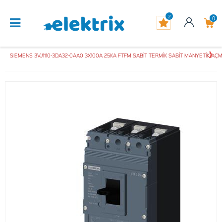
2
0
SIEMENS 3VJ1110-3DA32-0AA0 3X100A 25KA FTFM SABİT TERMİK SABİT MANYETİK AÇM