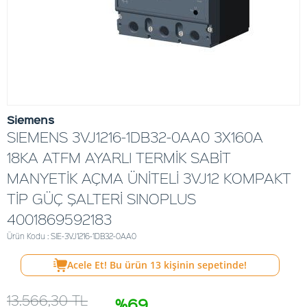
Siemens
SIEMENS 3VJ1216-1DB32-0AA0 3X160A
18KA ATFM AYARLI TERMİK SABİT
MANYETİK AÇMA ÜNİTELİ 3VJ12 KOMPAKT
TİP GÜÇ ŞALTERİ SINOPLUS
4001869592183
Ürün Kodu : SIE-3VJ1216-1DB32-0AA0
Acele Et! Bu ürün
13
kişinin sepetinde!
13.566,30
TL
%69