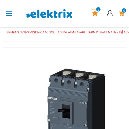
2
0
SIEMENS 3VJ1216-1DB32-0AA0 3X160A 18KA ATFM AYARLI TERMİK SABİT MANYETİK AÇ