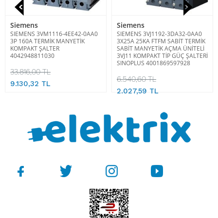
Siemens
Siemens
SIEMENS 3VM1116-4EE42-0AA0
SIEMENS 3VJ1192-3DA32-0AA0
3P 160A TERMİK MANYETİK
3X25A 25KA FTFM SABİT TERMİK
KOMPAKT ŞALTER
SABİT MANYETİK AÇMA ÜNİTELİ
4042948811030
3VJ11 KOMPAKT TİP GÜÇ ŞALTERİ
SINOPLUS 4001869597928
33.816,00 TL
6.540,60 TL
9.130,32 TL
2.027,59 TL