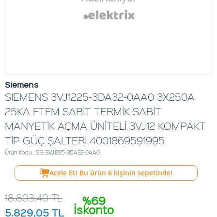
Siemens
SIEMENS 3VJ1225-3DA32-0AA0 3X250A
25KA FTFM SABİT TERMİK SABİT
MANYETİK AÇMA ÜNİTELİ 3VJ12 KOMPAKT
TİP GÜÇ ŞALTERİ 4001869591995
Ürün Kodu : SIE-3VJ1225-3DA32-0AA0
Acele Et! Bu ürün
6
kişinin sepetinde!
18.803,40
TL
%69
İskonto
5.829,05
TL