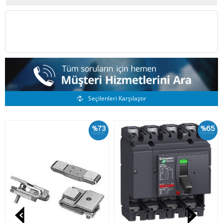
Benzer Ürünler
Seçilenleri Karşılaştır
%73
%65
İskonto
İskonto