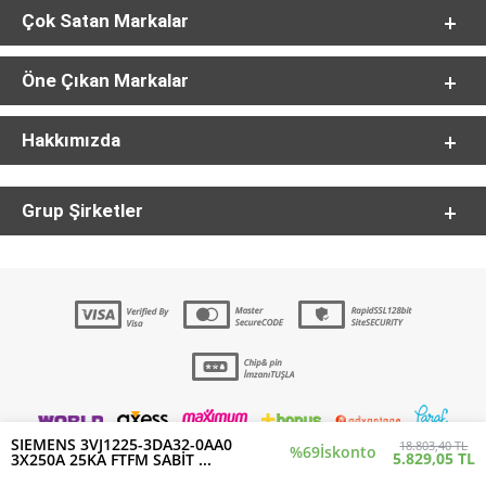
Çok Satan Markalar
Öne Çıkan Markalar
Hakkımızda
Grup Şirketler
SIEMENS 3VJ1225-3DA32-0AA0
18.803,40 TL
%69
İskonto
5.829,05 TL
3X250A 25KA FTFM SABİT ...