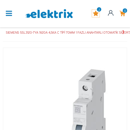
2
0
SIEMENS 5SL3120-7YA 1X20A 4,5KA C TİPİ 70MM 1 FAZLI ANAHTARLI OTOMATİK SİGO