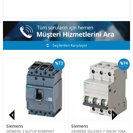
Benzer Ürünler
Seçilenleri Karşılaştır
%73
%74
İskonto
İskonto
Siemens
Siemens
SIEMENS 3 KUTUP KOMPAKT
SIEMENS 5SL4363-7 3X63A 10KA