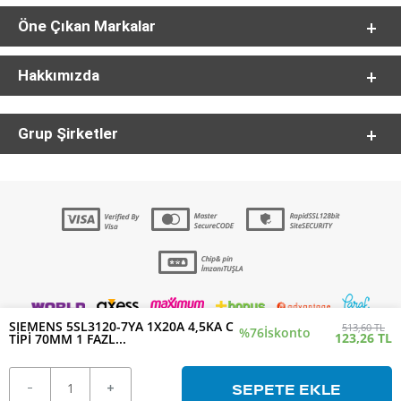
Öne Çıkan Markalar
Hakkımızda
Grup Şirketler
SIEMENS 5SL3120-7YA 1X20A 4,5KA C
513,60 TL
%76
İskonto
123,26 TL
TİPİ 70MM 1 FAZL...
SEPETE EKLE
T
-Soft
E-Ticaret
Sistemleriyle Hazırlanmıştır.