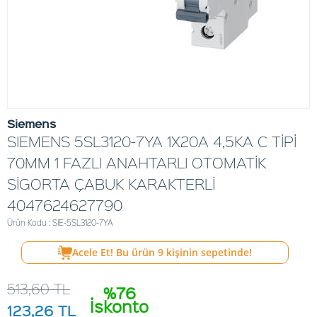
Siemens
SIEMENS 5SL3120-7YA 1X20A 4,5KA C TİPİ
70MM 1 FAZLI ANAHTARLI OTOMATİK
SİGORTA ÇABUK KARAKTERLİ
4047624627790
Ürün Kodu : SIE-5SL3120-7YA
Acele Et! Bu ürün
9
kişinin sepetinde!
513,60
TL
%76
İskonto
123,26
TL