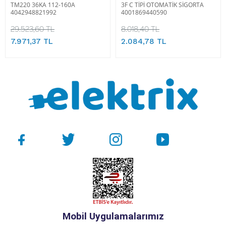
TM220 36KA 112-160A
3F C TİPİ OTOMATİK SİGORTA
4042948821992
4001869440590
29.523,60 TL
8.018,40 TL
7.971,37 TL
2.084,78 TL
Mobil Uygulamalarımız