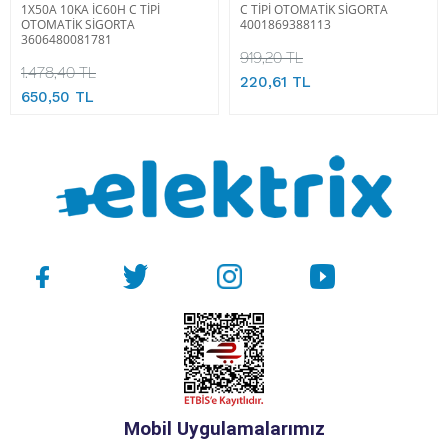
1X50A 10KA İC60H C TİPİ
C TİPİ OTOMATİK SİGORTA
OTOMATİK SİGORTA
4001869388113
3606480081781
919,20 TL
1.478,40 TL
220,61 TL
650,50 TL
Mobil Uygulamalarımız