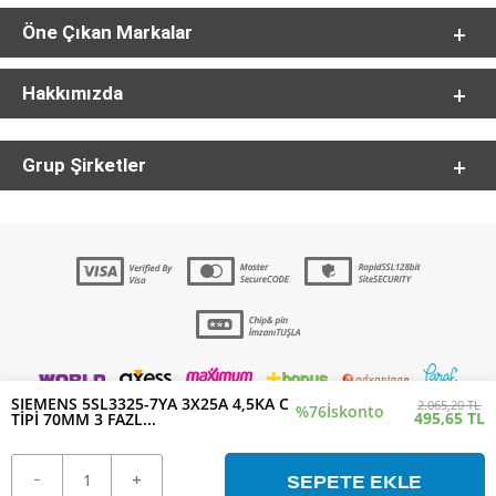
Öne Çıkan Markalar
Hakkımızda
Grup Şirketler
SIEMENS 5SL3325-7YA 3X25A 4,5KA C
2.065,20 TL
%76
İskonto
495,65 TL
TİPİ 70MM 3 FAZL...
SEPETE EKLE
T
-Soft
E-Ticaret
Sistemleriyle Hazırlanmıştır.