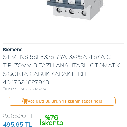
Siemens
SIEMENS 5SL3325-7YA 3X25A 4,5KA C
TİPİ 70MM 3 FAZLI ANAHTARLI OTOMATİK
SİGORTA ÇABUK KARAKTERLİ
4047624627943
Ürün Kodu : SIE-5SL3325-7YA
Acele Et! Bu ürün
11
kişinin sepetinde!
2.065,20
TL
%76
İskonto
495,65
TL