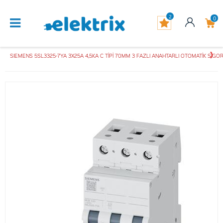
2
0
SIEMENS 5SL3325-7YA 3X25A 4,5KA C TİPİ 70MM 3 FAZLI ANAHTARLI OTOMATİK SİG