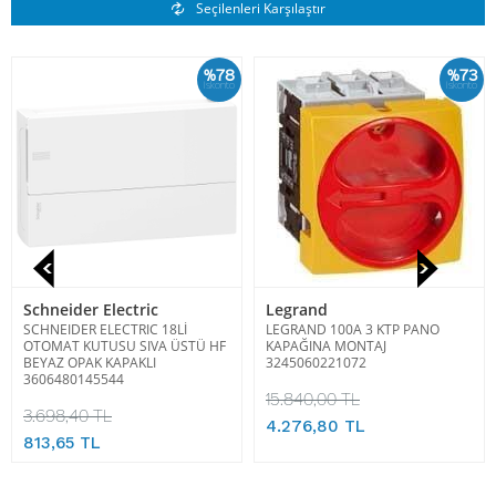
Benzer Ürünler
Seçilenleri Karşılaştır
%78
%73
İskonto
İskonto
Schneider Electric
Legrand
SCHNEIDER ELECTRIC 18Lİ
LEGRAND 100A 3 KTP PANO
OTOMAT KUTUSU SIVA ÜSTÜ HF
KAPAĞINA MONTAJ
BEYAZ OPAK KAPAKLI
3245060221072
3606480145544
15.840,00 TL
3.698,40 TL
4.276,80 TL
813,65 TL