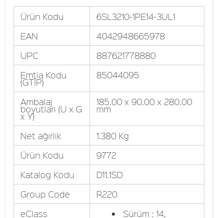
Ürün Kodu
6SL3210-1PE14-3UL1
EAN
4042948665978
UPC
887621778880
Emtia Kodu
85044095
(GTİP)
Ambalaj
185.00 x 90.00 x 280.00
boyutları (U x G
mm
x Y)
Net ağırlık
1.380 Kg
Ürün Kodu
9772
Katalog Kodu
D11.1SD
Group Code
R220
eClass
Sürüm : 14,