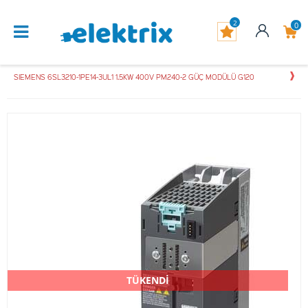
2
0
SIEMENS 6SL3210-1PE14-3UL1 1.5KW 400V PM240-2 GÜÇ MODÜLÜ G120
TÜKENDİ