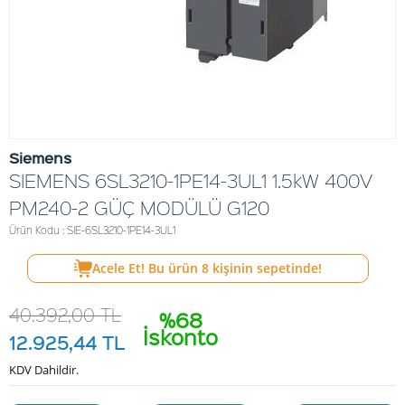
Siemens
SIEMENS 6SL3210-1PE14-3UL1 1.5kW 400V
PM240-2 GÜÇ MODÜLÜ G120
Ürün Kodu : SIE-6SL3210-1PE14-3UL1
Acele Et! Bu ürün
8
kişinin sepetinde!
40.392,00
TL
%68
İskonto
12.925,44
TL
KDV Dahildir.