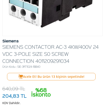
Siemens
SIEMENS CONTACTOR AC-3 4KW/400V 24
VDC 3-POLE SIZE S0 SCREW
CONNECTION 4011209291034
Ürün Kodu : SIE-3RT1024-1BB40
Acele Et! Bu ürün
13
kişinin sepetinde!
640,09
TL
%68
İskonto
204,83
TL
KDV Dahildir.