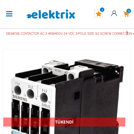
2
0
SIEMENS CONTACTOR AC-3 4KW/400V 24 VDC 3-POLE SIZE S0 SCREW CONNECTION 4
TÜKENDİ