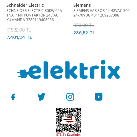
Schneider Electric
Siemens
SCHNEIDER ELECTRIC 30KW 65A
SIEMENS VARİSÖR 24-48VAC S00
1NA+1NK KONTAKTÖR 24V AC
24-70VDC 4011209267398
KUMANDA 3389119408936
876,00 TL
17.622,00 TL
236,52 TL
7.401,24 TL