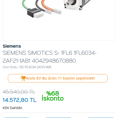
Siemens
SIEMENS SIMOTICS S- 1FL6 1FL6034-
2AF21-1AB1 4042948670880
Ürün Kodu : SIE-1FL6034-2AF21-1AB1
Acele Et! Bu ürün
11
kişinin sepetinde!
45.540,00
TL
%68
İskonto
14.572,80
TL
KDV Dahildir.