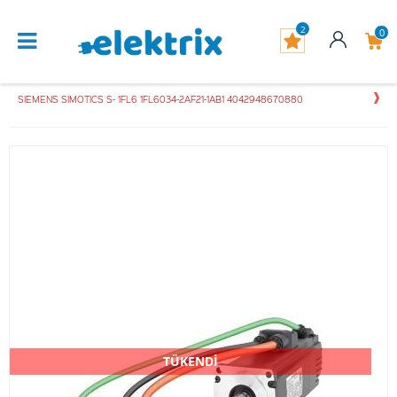
2
0
SIEMENS SIMOTICS S- 1FL6 1FL6034-2AF21-1AB1 4042948670880
TÜKENDİ