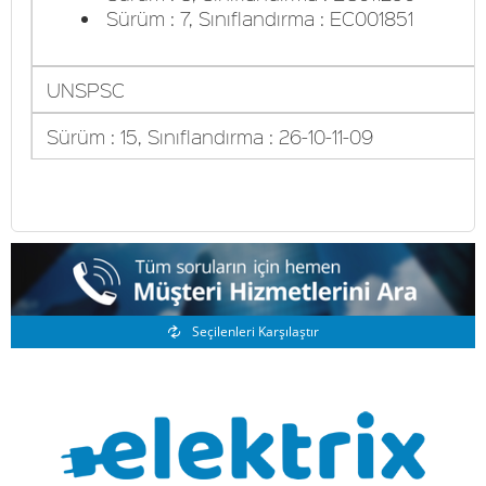
Sürüm : 7, Sınıflandırma : EC001851
UNSPSC
Sürüm : 15, Sınıflandırma : 26-10-11-09
Benzer Ürünler
Seçilenleri Karşılaştır