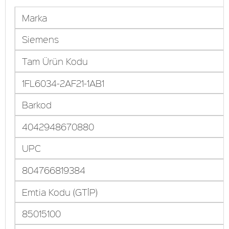
Marka
Siemens
Tam Ürün Kodu
1FL6034-2AF21-1AB1
Barkod
4042948670880
UPC
804766819384
Emtia Kodu (GTİP)
85015100